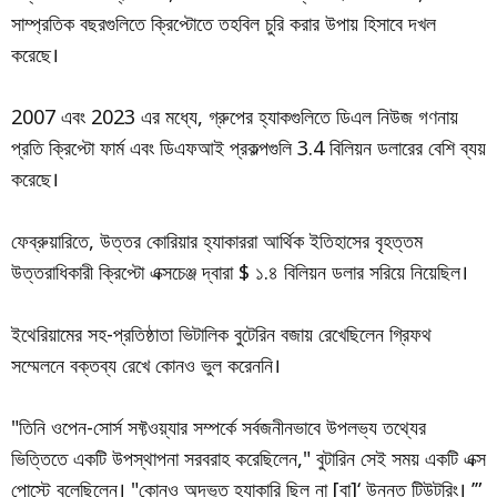
সাম্প্রতিক বছরগুলিতে ক্রিপ্টোতে তহবিল চুরি করার উপায় হিসাবে দখল
করেছে।
2007 এবং 2023 এর মধ্যে, গ্রুপের হ্যাকগুলিতে ডিএল নিউজ গণনায়
প্রতি ক্রিপ্টো ফার্ম এবং ডিএফআই প্রকল্পগুলি 3.4 বিলিয়ন ডলারের বেশি ব্যয়
করেছে।
ফেব্রুয়ারিতে, উত্তর কোরিয়ার হ্যাকাররা আর্থিক ইতিহাসের বৃহত্তম
উত্তরাধিকারী ক্রিপ্টো এক্সচেঞ্জ দ্বারা $ ১.৪ বিলিয়ন ডলার সরিয়ে নিয়েছিল।
ইথেরিয়ামের সহ-প্রতিষ্ঠাতা ভিটালিক বুটেরিন বজায় রেখেছিলেন গ্রিফথ
সম্মেলনে বক্তব্য রেখে কোনও ভুল করেননি।
"তিনি ওপেন-সোর্স সফ্টওয়্যার সম্পর্কে সর্বজনীনভাবে উপলভ্য তথ্যের
ভিত্তিতে একটি উপস্থাপনা সরবরাহ করেছিলেন," বুটারিন সেই সময় একটি এক্স
পোস্টে বলেছিলেন। "কোনও অদ্ভুত হ্যাকারি ছিল না [বা]‘ উন্নত টিউটরিং। ’”