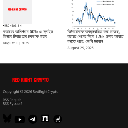
RRCNEWS_BN
RRCNEWS_BN
বাজারের আধিপত্য 60% এ স্লাইড
বিটকয়েনকে অবমূল্যায়িত করা হয়েছে,
হিসাবে টিথার তার চকচকে হারায়
বছরের শেষের দিকে 126k ডলার আঘাত
করতে পারে: জেপি মরগান
August 30, 2025
August 29, 2025
Copyright © 2026 RedRightCrypto.
RSS English
RSS Русский