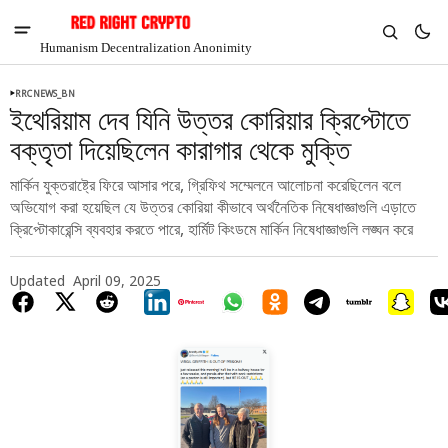
Humanism Decentralization Anonimity
RRCNEWS_BN
ইথেরিয়াম দেব যিনি উত্তর কোরিয়ার ক্রিপ্টোতে
বক্তৃতা দিয়েছিলেন কারাগার থেকে মুক্তি
মার্কিন যুক্তরাষ্ট্রে ফিরে আসার পরে, গ্রিফিথ সম্মেলনে আলোচনা করেছিলেন বলে
অভিযোগ করা হয়েছিল যে উত্তর কোরিয়া কীভাবে অর্থনৈতিক নিষেধাজ্ঞাগুলি এড়াতে
ক্রিপ্টোকারেন্সি ব্যবহার করতে পারে, হার্মিট কিংডমে মার্কিন নিষেধাজ্ঞাগুলি লঙ্ঘন করে
Updated
April 09, 2025
V
Chia
$1.36
5.24%