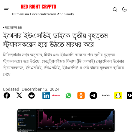
Humanism Decentralization Anonimity
RRCNEWS_BN
ইথেনার ইউএসডিই ডাইকে তৃতীয় বৃহত্তম
স্ট্যাবলকয়েন হয়ে উঠতে মারধর করে
ডিফিল্লামার তথ্য অনুসারে, টিথার এবং ইউএসডি কয়েনের পরে তৃতীয় বৃহত্তম
স্ট্যাবলকয়েন হয়ে উঠেছে, ডেনেন্ট্রালাইজড ফিনান্স (ডিএফআই) প্রোটোকল ইথেনার
স্ট্যাবেলকয়েন, ইউএসডিই, ইউএসডিই, ইউএসডিই-র মোট বাজার মূলধনকে ছাড়িয়ে
গেছে
Updated
December 12, 2024
V
Chia
$1.36
-4.68%