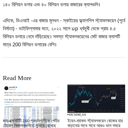
১৪০ বিলিয়ন ডলার এবং ৪০ বিলিয়ন ডলার বাজারের ক্যাপগুলি।
এদিকে, ডিএআই -এর বাজার মূলধন - স্কাইয়ের ফ্ল্যাগশিপ স্ট্যাবলকয়েন (পূর্বে
নির্মাতা) - ডাইফিল্লামার মতে, ২০২২ সালে up র্ধ্বমুখী থেকে প্রায় ৪.৫
বিলিয়ন ডলারে নেমে দাঁড়িয়েছে। সমস্ত স্ট্যাবলকয়েনের মোট বাজার ক্যাপটি
মাত্র 200 বিলিয়ন ডলারের বেশি।
Read More
RRCNEWS_BN
RRCNEWS_BN
জাচএক্সবিটিটি 160 প্রভাবশালীকে পেইড
ইয়েন-ব্যাকড স্ট্যাবলকয়েন বোজের হার
টোকেন বিজ্ঞাপনগুলিতে লুকিয়ে রেখেছে
বাড়ানোর সাথে সাথে আরও ভাল সময়ে