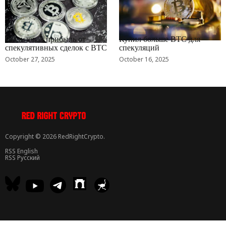
RRCNEWS_RU
RRCNEWS_RU
Реализовал прибыль от
Купил больше BTC для
спекулятивных сделок с BTC
спекуляций
October 27, 2025
October 16, 2025
Copyright © 2026 RedRightCrypto.
RSS English
RSS Русский