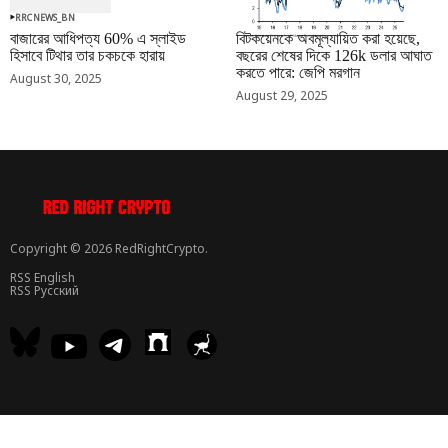
RRCNEWS_BN
RRCNEWS_BN
বাজারের আধিপত্য 60% এ স্লাইড
বিটকয়েনকে অবমূল্যায়িত করা হয়েছে,
হিসাবে টিথার তার চকচকে হারায়
বছরের শেষের দিকে 126k ডলার আঘাত
করতে পারে: জেপি মরগান
August 30, 2025
August 29, 2025
Copyright © 2026 RedRightCrypto.
RSS English
RSS Русский