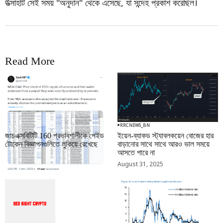
উত্সাহটি সেই সময় "অনুদান" থেকে এসেছে, যা সন্দেহ প্রকাশ করেছিল।
Read More
RRCNEWS_BN
RRCNEWS_BN
জাচএক্সবিটিটি 160 প্রভাবশালীকে পেইড
ইয়েন-ব্যাকড স্ট্যাবলকয়েন বোজের হার
টোকেন বিজ্ঞাপনগুলিতে লুকিয়ে রেখেছে
বাড়ানোর সাথে সাথে আরও ভাল সময়ে
আসতে পারে না
September 01, 2025
August 31, 2025