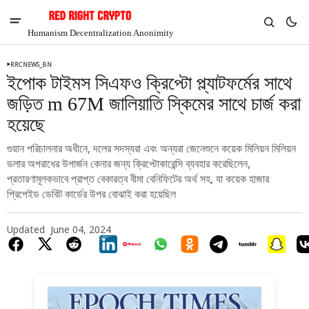
Humanism Decentralization Anonimity
RRCNEWS_BN
ইপোক টাইমস সিএফও ক্রিপ্টো প্ল্যাটফর্মের সাথে
জড়িত m 67M জালিয়াতি স্কিমের সাথে চার্জ করা
হয়েছে
গুয়ান পরিচালনার অধীনে, দলের সদস্যরা এবং অন্যরা জেনেশুনে কয়েক মিলিয়ন মিলিয়ন
ডলার অপরাধের উপার্জন কেনার জন্য ক্রিপ্টোকারেন্সি ব্যবহার করেছিলেন,
প্রতারণামূলকভাবে প্রাপ্ত বেকারত্ব বীমা বেনিফিটের অর্থ সহ, যা কয়েক হাজার
প্রিপেইড ডেবিট কার্ডের উপর বোঝাই করা হয়েছিল
Updated
June 04, 2024
V
Chia
$1.36
-3.86%