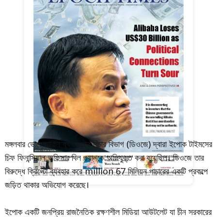
মঙ্গলবার ভোরে মার্কিন যুক্তরাষ্ট্রে বিচার বিভাগ (ডিওজে) দ্বারা ইপোক টাইমসের
চিফ ফিনান্সিয়াল অফিসার বিল গুয়ানকে অভিযুক্ত করা হয়েছিল। ডিওজে তার
বিরুদ্ধে ক্রিপ্টো ব্যবহার করে million 67 মিলিয়ন পাচারের একটি প্রকল্পে
জড়িত থাকার অভিযোগ করেছে।
ইপোক একটি জনপ্রিয় রাজনৈতিক রক্ষণশীল মিডিয়া আউটলেট যা চীন সরকারের