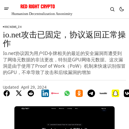
Humanism Decentralization Anonimity
RRCNEWS_ZH
io.net攻击已固定，协议返回正常操
作
Io.net协议因为用户ID令牌相关的最近的安全漏洞而遭受到
了网络元数据的非法更改，特别是GPU网络元数据。这次漏
洞是由于使用了Proof of Work（PoW）机制来快速识别假冒
的GPU，不幸导致了攻击和后续漏洞的增加
Updated
April 29, 2024
V
Chia
$1.33
-6.83%