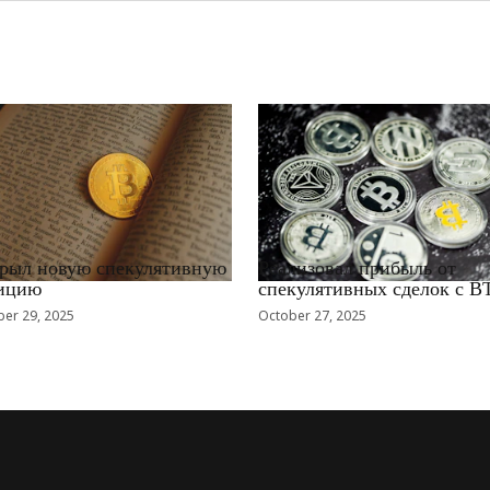
EWS_RU
RRCNEWS_RU
рыл новую спекулятивную
Реализовал прибыль от
ицию
спекулятивных сделок с B
er 29, 2025
October 27, 2025