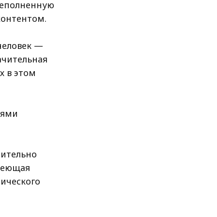
ереполненную
онтентом.
 человек —
ачительная
х в этом
лями
чительно
адеющая
ического