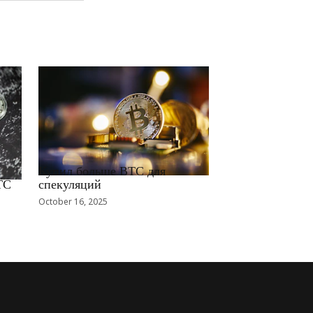
RRCNEWS_RU
Купил больше BTC для
TC
спекуляций
October 16, 2025