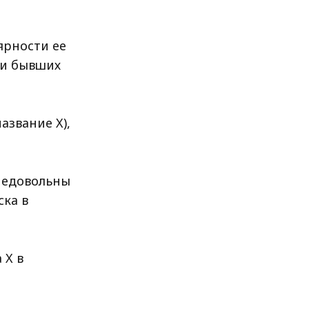
ярности ее
ди бывших
азвание X),
 недовольны
ка в
 X в