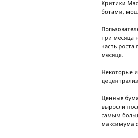
Критики Мас
ботами, мош
Пользователь
три месяца н
часть роста
месяце.
Некоторые и
децентрализ
Ценные бума
выросли пос
самым больш
максимума св