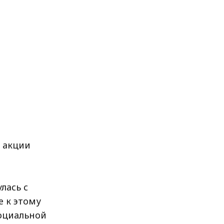
х акции
лась с
 к этому
социальной