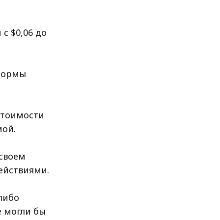
 с $0,06 до
тформы
стоимости
мой.
 своем
ействиями.
либо
 могли бы