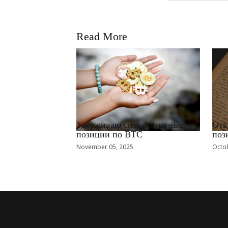
Read More
RRCNEWS_RU
RRCN
Удерживаю спекулятивные
Отк
позиции по BTC
поз
November 05, 2025
Octob