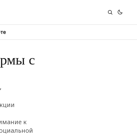
юте
рмы с
y
акции
имание к
 социальной