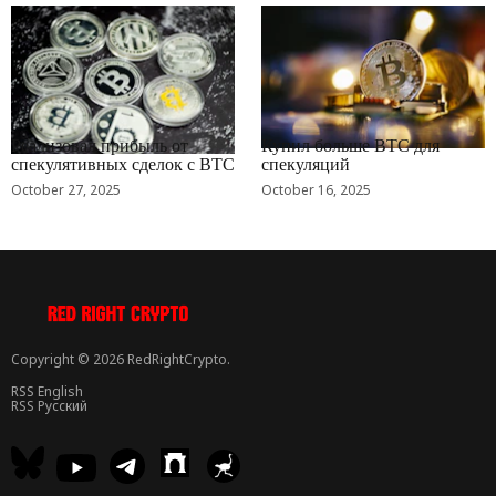
RRCNEWS_RU
RRCNEWS_RU
Реализовал прибыль от
Купил больше BTC для
спекулятивных сделок с BTC
спекуляций
October 27, 2025
October 16, 2025
Copyright © 2026 RedRightCrypto.
RSS English
RSS Русский