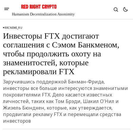
Humanism Decentralization Anonimity
RRCNEWS_RU
Инвесторы FTX достигают
соглашения с Сэмом Банкменом,
чтобы продолжить охоту на
знаменитостей, которые
рекламировали FTX
Заручившись поддержкой Банман-Фрида,
инвесторы все больше интересуются знаменитыми
покровителями FTX. Дело касается известных
личностей, таких как Том Брэди, Шакил О'Нил и
V
Chia
Жизель Бюндхен, которые, как утверждается,
$1.33
продвигали рекламу FTX и перемещали средства
инвесторов
3.21%