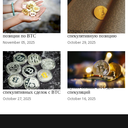
RRCNEWS_RU
RRCNEWS_RU
Удерживаю спекулятивные
Открыл новую
позиции по BTC
спекулятивную позицию
November 05, 2025
October 29, 2025
RRCNEWS_RU
RRCNEWS_RU
Реализовал прибыль от
Купил больше BTC для
спекулятивных сделок с BTC
спекуляций
October 27, 2025
October 16, 2025