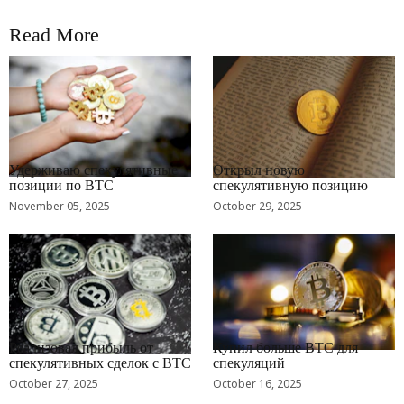
Read More
RRCNEWS_RU
RRCNEWS_RU
Удерживаю спекулятивные
Открыл новую
позиции по BTC
спекулятивную позицию
November 05, 2025
October 29, 2025
RRCNEWS_RU
RRCNEWS_RU
Реализовал прибыль от
Купил больше BTC для
спекулятивных сделок с BTC
спекуляций
October 27, 2025
October 16, 2025