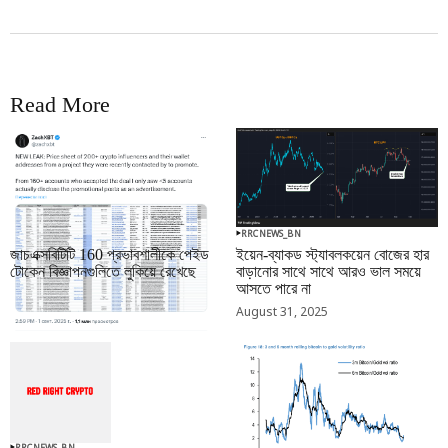
Read More
RRCNEWS_BN
RRCNEWS_BN
জাচএক্সবিটিটি 160 প্রভাবশালীকে পেইড
ইয়েন-ব্যাকড স্ট্যাবলকয়েন বোজের হার
টোকেন বিজ্ঞাপনগুলিতে লুকিয়ে রেখেছে
বাড়ানোর সাথে সাথে আরও ভাল সময়ে
আসতে পারে না
September 01, 2025
August 31, 2025
RRCNEWS_BN
RRCNEWS_BN