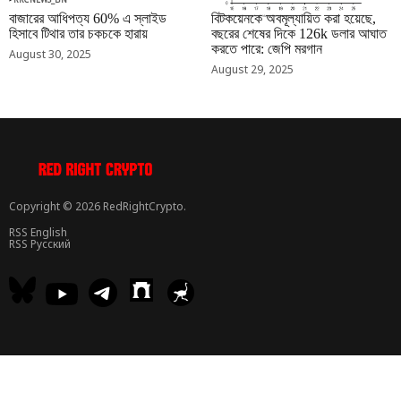
বাজারের আধিপত্য 60% এ স্লাইড
বিটকয়েনকে অবমূল্যায়িত করা হয়েছে,
হিসাবে টিথার তার চকচকে হারায়
বছরের শেষের দিকে 126k ডলার আঘাত
করতে পারে: জেপি মরগান
August 30, 2025
August 29, 2025
Copyright © 2026 RedRightCrypto.
RSS English
RSS Русский