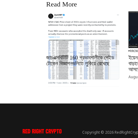
Read More
RRCNEWS_BN
RRCN
জাচএক্সবিটিটি 160 প্রভাবশালীকে পেইড
ইয়েন
টোকেন বিজ্ঞাপনগুলিতে লুকিয়ে রেখেছে
বাড়
আসতে
September 01, 2025
Augus
Copyright © 2026 RedRightCryp