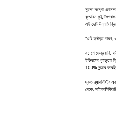
সুরক্ষা সংস্থা চেইনা
বুডোরিন কুইন্টেলগ্র
এই ছোট উন্নতি ক্রিপ
"এটি দুর্দান্ত কারণ
২১ শে ফেব্রুয়ারি, ব
ইতিহাসের বৃহত্তম ক্র
100% লন্ডার করেছ
দ্রুত ব্ল্যাকলিস্টি
থেকে, সাইবারসিকিউরিট