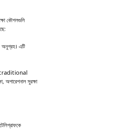
রক্ষা কৌশলগুলি
ছে:
 অনুগ্রহ। এটি
এবং traditional
া, অপারেশনাল সুরক্ষা
্টেলিগ্রাফকে