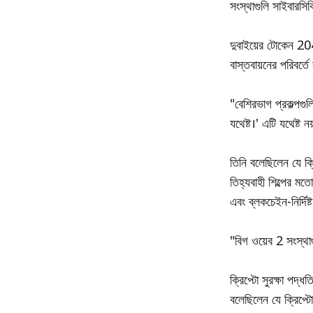
সংস্থাগুলি সাইবারসিকি
দুবাইয়ের টোকেন 2049
বাস্তবায়নের পরিবর্ত
"বেশিরভাগ প্রকল্পগু
যথেষ্ট।' এটি যথেষ্ট নয
তিনি বলেছিলেন যে ক্
তিহ্যবাহী শিল্পের ম
এবং ব্লকচেইন-নির্দিষ্ট 
"বিগ ওয়েব 2 সংস্থা
ক্রিপ্টো সুরক্ষা পদ্
বলেছিলেন যে ক্রিপ্টো 