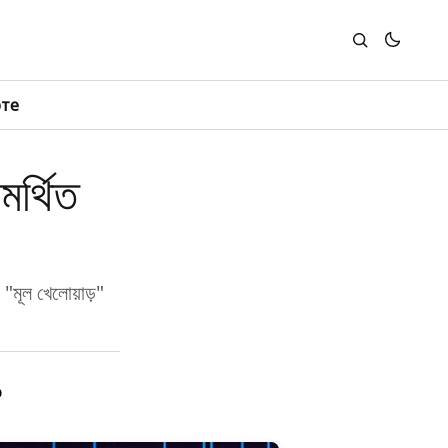
юте
মর্থিত
 "মূল খেলোয়াড়"