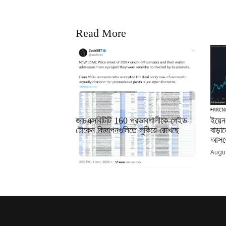
Read More
RRCNEWS_BN
RRCN
জাচএক্সবিটিটি 160 প্রভাবশালীকে পেইড
ইয়েন
টোকেন বিজ্ঞাপনগুলিতে লুকিয়ে রেখেছে
বাড়
আসতে
September 01, 2025
Augus