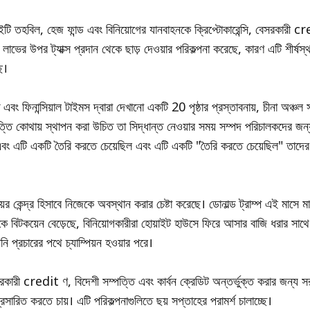
ইটি তহবিল, হেজ ফান্ড এবং বিনিয়োগের যানবাহনকে ক্রিপ্টোকারেন্সি, বেসরকারী c
লাভের উপর ট্যাক্স প্রদান থেকে ছাড় দেওয়ার পরিকল্পনা করেছে, কারণ এটি শীর্ষস্
ে।
এবং ফিনান্সিয়াল টাইমস দ্বারা দেখানো একটি 20 পৃষ্ঠার প্রস্তাবনায়, চীনা অঞ্চ
িত্তি কোথায় স্থাপন করা উচিত তা সিদ্ধান্ত নেওয়ার সময় সম্পদ পরিচালকদের জ
া" এবং এটি একটি তৈরি করতে চেয়েছিল এবং এটি একটি "তৈরি করতে চেয়েছিল" তাদে
়ের কেন্দ্র হিসাবে নিজেকে অবস্থান করার চেষ্টা করেছে। ডোনাল্ড ট্রাম্প এই মাসে মার্
কে বিটকয়েন বেড়েছে, বিনিয়োগকারীরা হোয়াইট হাউসে ফিরে আসার বাজি ধরার সাথে স
নি প্রচারের পথে চ্যাম্পিয়ন হওয়ার পরে।
েসরকারী credit ণ, বিদেশী সম্পত্তি এবং কার্বন ক্রেডিট অন্তর্ভুক্ত করার জন্য 
্রসারিত করতে চায়। এটি পরিকল্পনাগুলিতে ছয় সপ্তাহের পরামর্শ চালাচ্ছে।