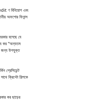
redit ণ বিনিয়োগ এবং
থানীয় অফশোর ফিনান্স
ল সরকার বলেছে যে
ন্য কর "অন্যতম
র জন্য উপযুক্ত
কিন প্রেসিডেন্ট
াথে ক্রিপ্টো শিল্পকে
সরকার কর ছাড়ের