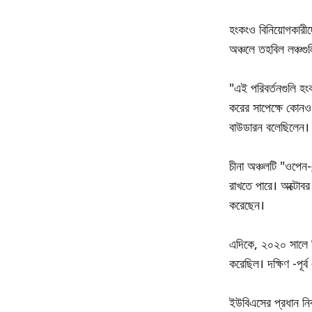
হংকংও বিনিয়োগকারীদ
অঞ্চলে তহবিল লঞ্চগুলি
"এই পরিবর্তনগুলি হংক
করের সাপেক্ষে কোনও 
বাউডারন বলেছিলেন।
চীনা অঞ্চলটি "ওপেন-
রাখতে পারে। অক্টোবর
করেছেন।
এদিকে, ২০২০ সালে সিঙ
করেছিল। দক্ষিণ -পূর
ইউবিএসের প্রধান নির্