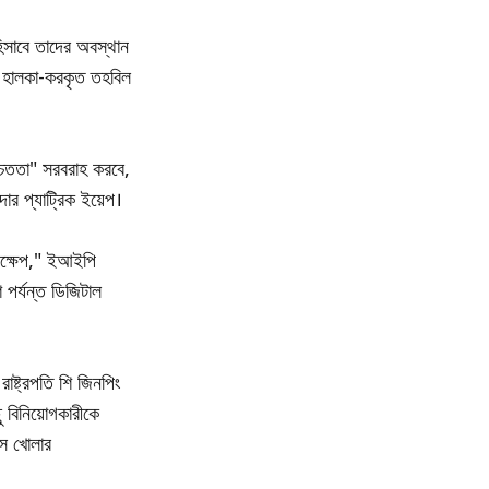
 হিসাবে তাদের অবস্থান
ুন হালকা-করকৃত তহবিল
্চিততা" সরবরাহ করবে,
ার প্যাট্রিক ইয়েপ।
পদক্ষেপ," ইআইপি
পর্যন্ত ডিজিটাল
াষ্ট্রপতি শি জিনপিং
ছু বিনিয়োগকারীকে
িস খোলার