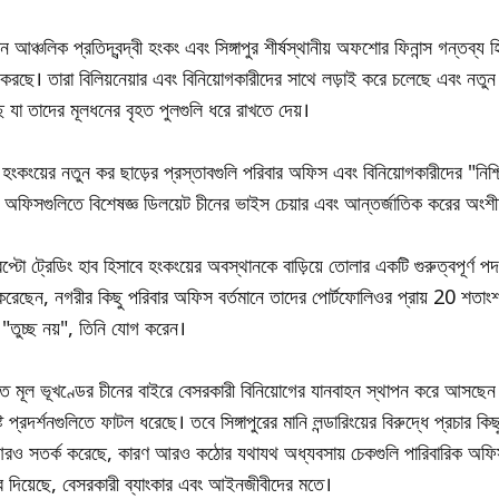
 আঞ্চলিক প্রতিদ্বন্দ্বী হংকং এবং সিঙ্গাপুর শীর্ষস্থানীয় অফশোর ফিনান্স গন্তব্য
 করছে। তারা বিলিয়নেয়ার এবং বিনিয়োগকারীদের সাথে লড়াই করে চলেছে এবং নত
 যা তাদের মূলধনের বৃহত পুলগুলি ধরে রাখতে দেয়।
, হংকংয়ের নতুন কর ছাড়ের প্রস্তাবগুলি পরিবার অফিস এবং বিনিয়োগকারীদের "নিশ
 অফিসগুলিতে বিশেষজ্ঞ ডিলয়েট চীনের ভাইস চেয়ার এবং আন্তর্জাতিক করের অংশীদ
প্টো ট্রেডিং হাব হিসাবে হংকংয়ের অবস্থানকে বাড়িয়ে তোলার একটি গুরুত্বপূর্ণ 
েছেন, নগরীর কিছু পরিবার অফিস বর্তমানে তাদের পোর্টফোলিওর প্রায় 20 শতাংশ 
া "তুচ্ছ নয়", তিনি যোগ করেন।
তি মূল ভূখণ্ডের চীনের বাইরে বেসরকারী বিনিয়োগের যানবাহন স্থাপন করে আসছেন র
্ট প্রদর্শনগুলিতে ফাটল ধরেছে। তবে সিঙ্গাপুরের মানি লন্ডারিংয়ের বিরুদ্ধে প্রচার কি
 আরও সতর্ক করেছে, কারণ আরও কঠোর যথাযথ অধ্যবসায় চেকগুলি পারিবারিক অফ
করে দিয়েছে, বেসরকারী ব্যাংকার এবং আইনজীবীদের মতে।