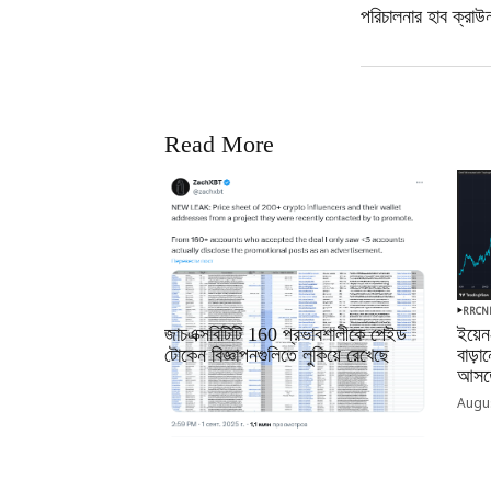
পরিচালনার হাব ক্রাউন
Read More
RRCNEWS_BN
RRCN
জাচএক্সবিটিটি 160 প্রভাবশালীকে পেইড
ইয়েন
টোকেন বিজ্ঞাপনগুলিতে লুকিয়ে রেখেছে
বাড়
আসতে
September 01, 2025
Augus