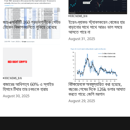
RRCNEWS_BN
RRCNEWS_BN
জাচএক্সবিটিটি 160 প্রভাবশালীকে পেইড
ইয়েন-ব্যাকড স্ট্যাবলকয়েন বোজের হার
টোকেন বিজ্ঞাপনগুলিতে লুকিয়ে রেখেছে
বাড়ানোর সাথে সাথে আরও ভাল সময়ে
আসতে পারে না
September 01, 2025
August 31, 2025
RRCNEWS_BN
RRCNEWS_BN
বাজারের আধিপত্য 60% এ স্লাইড
বিটকয়েনকে অবমূল্যায়িত করা হয়েছে,
হিসাবে টিথার তার চকচকে হারায়
বছরের শেষের দিকে 126k ডলার আঘাত
করতে পারে: জেপি মরগান
August 30, 2025
August 29, 2025