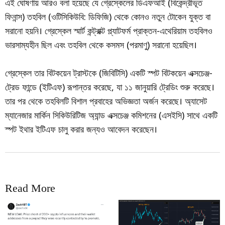
এই ঘোষণায় আরও বলা হয়েছে যে গ্রেস্কেলের ডিএফআই (বিকেন্দ্রীভূত
ফিনান্স) তহবিল (ওটিসিকিউবি: ডিফিজি) থেকে কোনও নতুন টোকেন যুক্ত বা
সরানো হয়নি। গ্রেস্কেল স্মার্ট কন্ট্রাক্ট প্ল্যাটফর্ম প্রাক্তন-এথেরিয়াম তহবিলও
ভারসাম্যহীন ছিল এবং তহবিল থেকে কসমস (পরমাণু) সরানো হয়েছিল।
গ্রেস্কেল তার বিটকয়েন ট্রাস্টকে (জিবিটিসি) একটি স্পট বিটকয়েন এক্সচেঞ্জ-
ট্রেড ফান্ডে (ইটিএফ) রূপান্তর করেছে, যা ১১ জানুয়ারি ট্রেডিং শুরু করেছে।
তার পর থেকে তহবিলটি বিশাল প্রবাহের অভিজ্ঞতা অর্জন করেছে। অ্যাসেট
ম্যানেজার মার্কিন সিকিউরিটিজ অ্যান্ড এক্সচেঞ্জ কমিশনের (এসইসি) সাথে একটি
স্পট ইথার ইটিএফ চালু করার জন্যও আবেদন করেছেন।
Read More