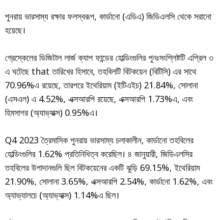
পুনরায় ভারসাম্য রক্ষার ফলস্বরূপ, কার্ডানো (এডিএ) জিডিএলসি থেকে সরানো
হয়েছে।
গ্রেস্কেলের ডিজিটাল লার্জ ক্যাপ ফান্ডের হোল্ডিংগুলির পুনঃসংশ্লিষ্টটি এপ্রিল ৩
এ ঘটেছে that তারিখের হিসাবে, তহবিলটি বিটকয়েন (বিটিসি) এর সাথে
70.96%এ রয়েছে, তারপরে ইথেরিয়াম (ইটিএইচ) 21.84%, সোলানা
(এসএল) এ 4.52%, এক্সআরপি রয়েছে, এক্সআরপি 1.73%এ, এবং
হিমসাগর (অ্যাভ্যাক্স) 0.95%এ।
Q4 2023 ত্রৈমাসিক পুনরায় ভারসাম্য চলাকালীন, কার্ডানো তহবিলের
হোল্ডিংগুলির 1.62% প্রতিনিধিত্ব করেছিল। ৪ জানুয়ারী, জিডিএলসির
তহবিলের উপাদানগুলি ছিল বিটকয়েনের একটি ঝুড়ি 69.15%, ইথেরিয়াম
21.90%, সোলানা 3.65%, এক্সআরপি 2.54%, কার্ডানো 1.62%, এবং
অ্যাভ্যালচে (অ্যাভ্যাক্স) 1.14%এ ছিল।