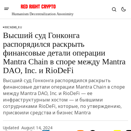
Humanism Decentralization Anonimity
RRCNEWS_RU
Высший суд Гонконга
распорядился раскрыть
финансовые детали операции
Mantra Chain в споре между Mantra
DAO, Inc. и RioDeFi
Высший суд Гонконга распорядился раскрыть
финансовые детали операции Mantra Chain в споре
между Mantra DAO, Inc. и RioDeFi — ее
инфраструктурным хостом — и бывшими
V
Chia
сотрудниками RioDeFi, которые, по утверждению,
$1.41
присвоили средства и бизнес Mantra
-5.84%
Updated
August 14, 2024