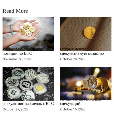
Read More
RRCNEWS_RU
RRCNEWS_RU
Удерживаю спекулятивные
Открыл новую
позиции по BTC
спекулятивную позицию
November 05, 2025
October 29, 2025
RRCNEWS_RU
RRCNEWS_RU
Реализовал прибыль от
Купил больше BTC для
спекулятивных сделок с BTC
спекуляций
October 27, 2025
October 16, 2025