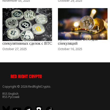
November 05, 2025
October 29, 2025
RRCNEWS_RU
RRCNEWS_RU
Реализовал прибыль от
Купил больше BTC для
спекулятивных сделок с BTC
спекуляций
October 27, 2025
October 16, 2025
Copyright © 2026 RedRightCrypto.
RSS English
RSS Русский