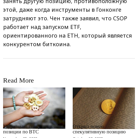
занять другую позицию, противоположную
этой, даже когда инструменты в Гонконге
затрудняют это. Чен также заявил, что CSOP
работает над запуском ETF,
ориентированного на ETH, который является
конкурентом биткоина.
Read More
RRCNEWS_RU
RRCNEWS_RU
Удерживаю спекулятивные
Открыл новую
позиции по BTC
спекулятивную позицию