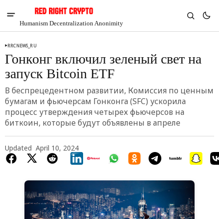
Humanism Decentralization Anonimity
RRCNEWS_RU
Гонконг включил зеленый свет на
запуск Bitcoin ETF
В беспрецедентном развитии, Комиссия по ценным
бумагам и фьючерсам Гонконга (SFC) ускорила
процесс утверждения четырех фьючерсов на
биткоин, которые будут объявлены в апреле
Updated
April 10, 2024
V
Chia
$1.31
-5.36%