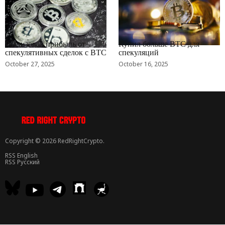
RRCNEWS_RU
RRCNEWS_RU
Реализовал прибыль от
Купил больше BTC для
спекулятивных сделок с BTC
спекуляций
October 27, 2025
October 16, 2025
Copyright © 2026 RedRightCrypto.
RSS English
RSS Русский