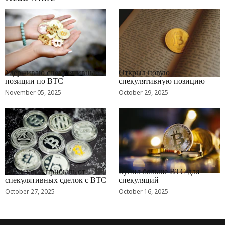
RRCNEWS_RU
RRCNEWS_RU
Удерживаю спекулятивные
Открыл новую
позиции по BTC
спекулятивную позицию
November 05, 2025
October 29, 2025
RRCNEWS_RU
RRCNEWS_RU
Реализовал прибыль от
Купил больше BTC для
спекулятивных сделок с BTC
спекуляций
October 27, 2025
October 16, 2025