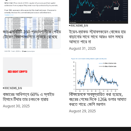
RRCNEWS_BN
RRCNEWS_BN
জাচএক্সবিটিটি 160 প্রভাবশালীকে পেইড
ইয়েন-ব্যাকড স্ট্যাবলকয়েন বোজের হার
টোকেন বিজ্ঞাপনগুলিতে লুকিয়ে রেখেছে
বাড়ানোর সাথে সাথে আরও ভাল সময়ে
আসতে পারে না
September 01, 2025
August 31, 2025
RRCNEWS_BN
RRCNEWS_BN
বাজারের আধিপত্য 60% এ স্লাইড
বিটকয়েনকে অবমূল্যায়িত করা হয়েছে,
হিসাবে টিথার তার চকচকে হারায়
বছরের শেষের দিকে 126k ডলার আঘাত
করতে পারে: জেপি মরগান
August 30, 2025
August 29, 2025