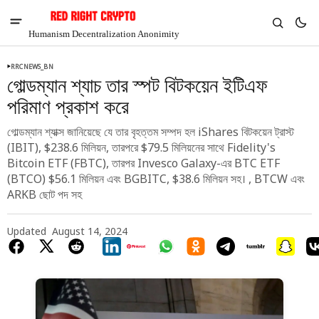
Humanism Decentralization Anonimity
RRCNEWS_BN
গোল্ডম্যান শ্যাচ তার স্পট বিটকয়েন ইটিএফ
পরিমাণ প্রকাশ করে
গোল্ডম্যান শ্যাক্স জানিয়েছে যে তার বৃহত্তম সম্পদ হল iShares বিটকয়েন ট্রাস্ট
(IBIT), $238.6 মিলিয়ন, তারপরে $79.5 মিলিয়নের সাথে Fidelity's
Bitcoin ETF (FBTC), তারপর Invesco Galaxy-এর BTC ETF
(BTCO) $56.1 মিলিয়ন এবং BGBITC, $38.6 মিলিয়ন সহ। , BTCW এবং
ARKB ছোট পদ সহ
Updated
August 14, 2024
V
Chia
$1.36
-4.8%