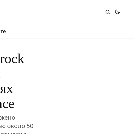
юте
rock
й
ях
nce
ожено
ю около 50