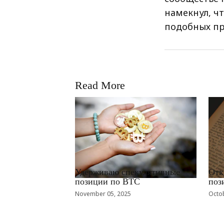
намекнул, ч
подобных пр
Read More
RRCNEWS_RU
RRCN
Удерживаю спекулятивные
Отк
позиции по BTC
поз
November 05, 2025
Octob