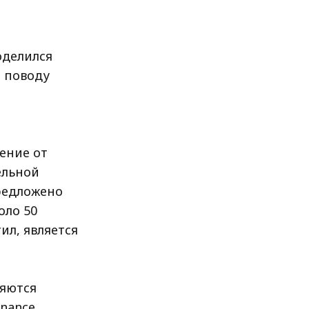
оделился
 поводу
ение от
ельной
предложено
оло 50
ил, является
ляются
nance.