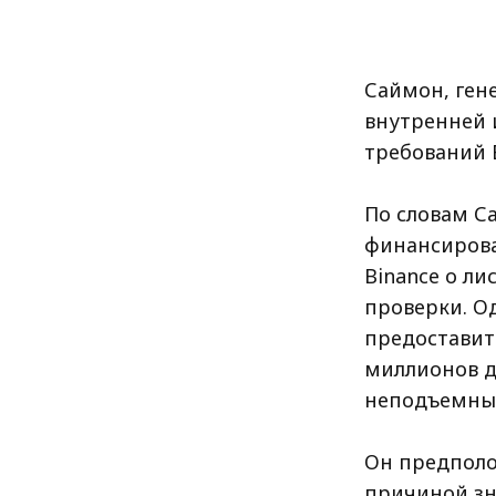
Саймон, ген
внутренней 
требований B
По словам С
финансирова
Binance о ли
проверки. О
предоставит
миллионов д
неподъемным
Он предполо
причиной зн