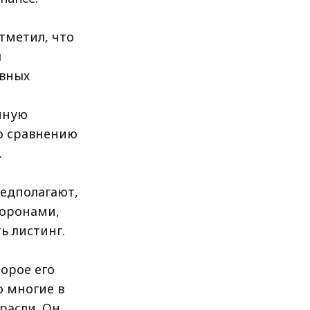
тметил, что
ы
вных
пную
по сравнению
.
редполагают,
торонами,
ь листинг.
орое его
о многие в
расли. Он