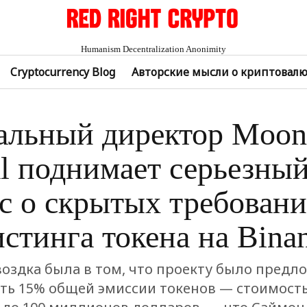
Humanism Decentralization Anonimity
Cryptocurrency Blog
Авторские мысли о криптовал
альный директор Moon
al поднимает серьезны
с о скрытых требовани
истинга токена на Bina
воздка была в том, что проекту было предл
ть 15% общей эмиссии токенов — стоимость