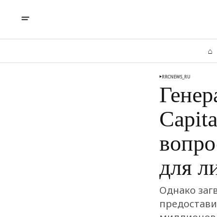
⌂
RRCNEWS_RU
Генер
Capit
вопро
для л
Однако заг
предостави