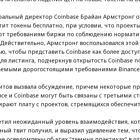
еральный директор Coinbase Брайан Армстронг о
тит токены бесплатно, при условии, что проект
ют требованиям биржи по соблюдению нормати
 Действительно, Армстронг воспользовался этой
ю, чтобы представить Coinbase как более досту
ля листинга, подчеркнув открытость Coinbase 
аемыми дорогостоящими требованиями Binance
витов вызвала обсуждение, причем некоторые п
nce и Coinbase могут быть связаны с третьими с
ирают плату с проектов, стремящихся обеспечит
тил неожиданный уровень взаимодействия, кот
ный твит получил, и выразил удивление тем, чт
е осведомлены об этих "темных практиках" в от