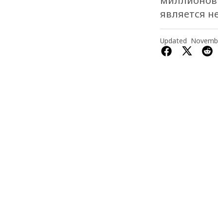
миллионов 
является н
Updated
Novembe