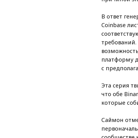
В ответ ген
Coinbase лис
соответству
требований.
возможность
платформу д
с предполаг
Эта серия т
что обе Bina
которые соб
Саймон отме
первоначаль
сообществе н