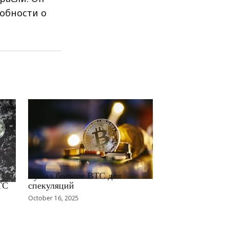
обности о
RRCNEWS_RU
Купил больше BTC для
TC
спекуляций
October 16, 2025