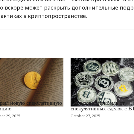
то вскоре может раскрыть дополнительные подр
актиках в криптопространстве.
EWS_RU
RRCNEWS_RU
рыл новую спекулятивную
Реализовал прибыль от
ицию
спекулятивных сделок с B
er 29, 2025
October 27, 2025