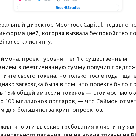
еральный директор Moonrock Capital, недавно п
информацией, которая вызвала беспокойство по
inance к листингу.
аймона, проект уровня Tier 1 с существенным
нием в девятизначную сумму получил предлож
стинге своего токена, но только после года тщат
днако загвоздка была в том, что проекту было 
ь 15% общей эмиссии токенов — стоимостью ок
о 100 миллионов долларов, — что Саймон отмет
 для большинства криптопроектов.
жил, что эти высокие требования к листингу яв
ачительного падения цен на новые токены на Bi