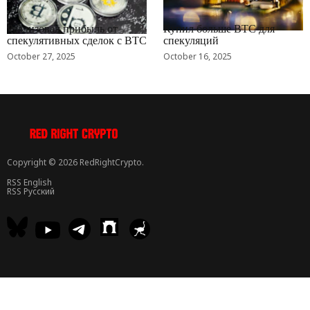
RRCNEWS_RU
RRCNEWS_RU
Реализовал прибыль от
Купил больше BTC для
спекулятивных сделок с BTC
спекуляций
October 27, 2025
October 16, 2025
Copyright © 2026 RedRightCrypto.
RSS English
RSS Русский