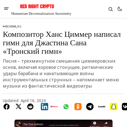
Humanism Decentralization Anonimity
RRCNEWS_RU
Композитор Ханс Циммер написал
гимн для Джастина Сана
«Тронский гимн»
Песня – трехминутное смешение циммеровских
основ, включая хоровое стонущее, ритмические
удары барабана и накатывающие волны
инструментальных струнных – напоминает меню
музыки из фантастической видеоигры
Updated
April 16, 2024
V
Chia
$1.33
3.64%