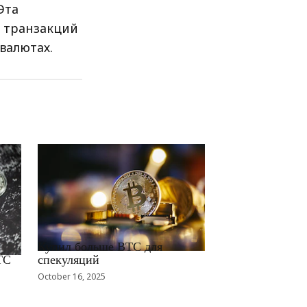
Эта
х транзакций
валютах.
RRCNEWS_RU
Купил больше BTC для
TC
спекуляций
October 16, 2025