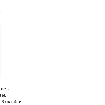
еж с
ты,
3 октября.