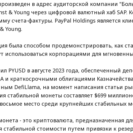
произведен в адрес аудиторской компании "Бо
nst & Young через цифровой валютный хаб SAP. 
му счета-фактуры. PayPal Holdings является кл
 & Young.
ция была способом продемонстрировать, как ст
т использоваться корпорациями для мгновенны
тил PYUSD в августе 2023 года, обеспеченный де
А и краткосрочными облигациями Казначейства
нным DefiLlama, на момент написания статьи р
ия стабильной монеты составляет $699 миллионо
а восьмое место среди крупнейших стабильных м
монета - это криптовалюта, предназначенная дл
 стабильной стоимости путем привязки к резе