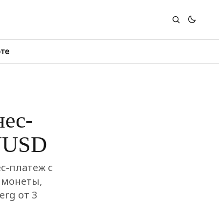
юте
нес-
PYUSD
с-платеж с
 монеты,
rg от 3