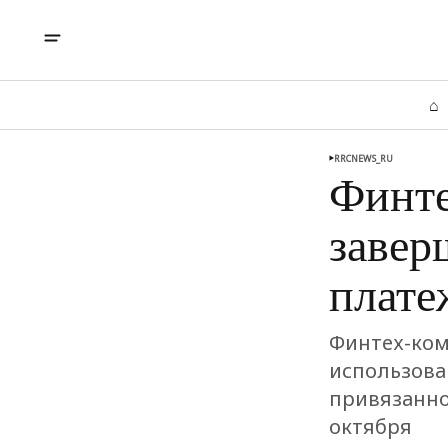
⌂
RRCNEWS_RU
Финте
завер
плате
Финтех-ком
использова
привязанно
октября