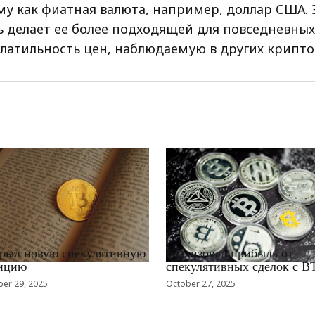
му как фиатная валюта, например, доллар США. 
ь делает ее более подходящей для повседневны
олатильность цен, наблюдаемую в других крипто
EWS_RU
RRCNEWS_RU
рыл новую спекулятивную
Реализовал прибыль от
ицию
спекулятивных сделок с B
er 29, 2025
October 27, 2025