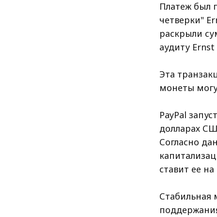
Платеж был 
четверки" Er
раскрыли сум
аудиту Ernst
Эта транзак
монеты могу
PayPal запус
долларах СШ
Согласно да
капитализац
ставит ее н
Стабильная 
поддержания