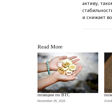
активу, тако
стабильност
и снижает в
Read More
RRCNEWS_RU
RRCN
Удерживаю спекулятивные
Отк
позиции по BTC
поз
November 05, 2025
Octob