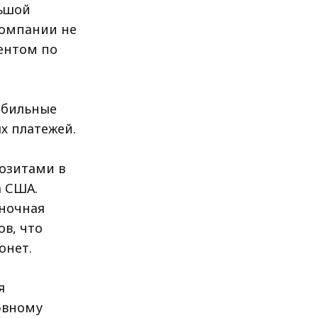
льшой
Компании не
иентом по
абильные
х платежей.
позитами в
 США.
ыночная
в, что
онет.
я
рвному