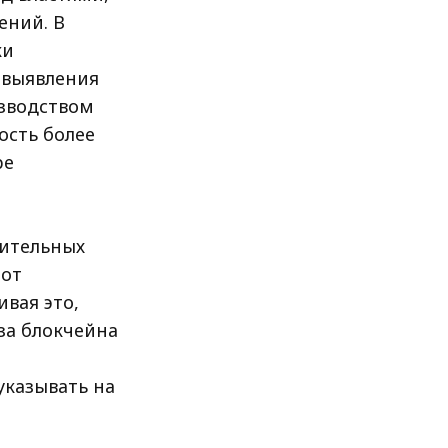
ений. В
ки
 выявления
изводством
ость более
ре
ительных
 от
вая это,
за блокчейна
указывать на