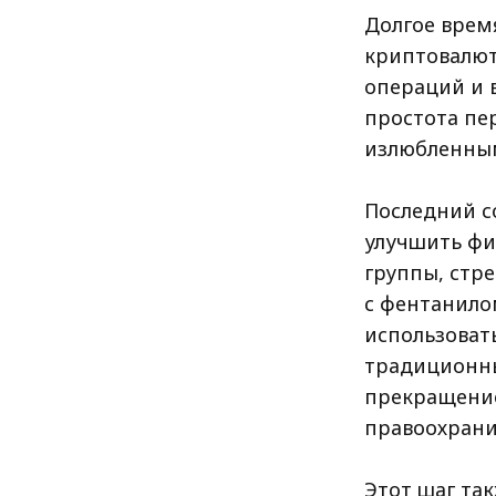
Долгое врем
криптовалют
операций и 
простота пе
излюбленным
Последний с
улучшить фи
группы, стр
с фентанилом
использоват
традиционны
прекращение
правоохрани
Этот шаг та