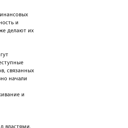
финансовых
ность и
же делают их
гут
реступные
в, связанных
вно начали
живание и
д властями,