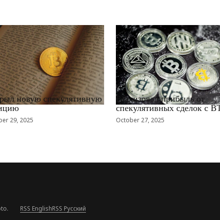
EWS_RU
RRCNEWS_RU
рыл новую спекулятивную
Реализовал прибыль от
ицию
спекулятивных сделок с B
er 29, 2025
October 27, 2025
to.
RSS English
RSS Русский