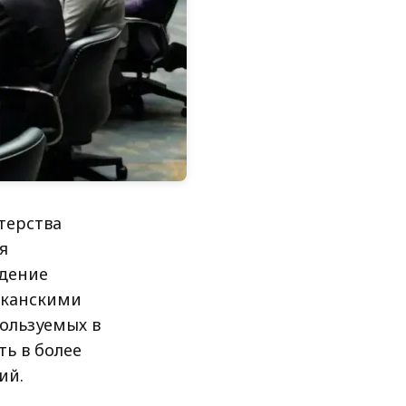
терства
я
дение
иканскими
ользуемых в
ь в более
ий.