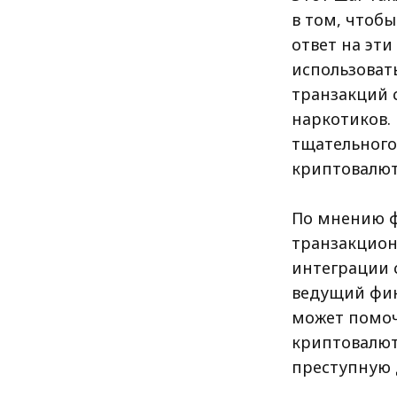
в том, чтобы
ответ на эт
использоват
транзакций 
наркотиков.
тщательного
криптовалют
По мнению ф
транзакцион
интеграции 
ведущий фин
может помоч
криптовалют
преступную 