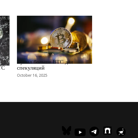
RRCNEWS_RU
Купил больше BTC для
TC
спекуляций
October 16, 2025