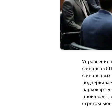
Управление 
финансов СШ
финансовых 
подчеркивае
наркокартел
производстве
строгом мон