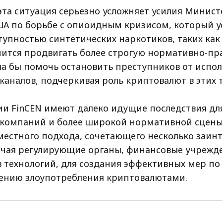
эта ситуация серьезно усложняет усилия Минист
А по борьбе с опиоидным кризисом, который у
тупностью синтетических наркотиков, таких как
мится продвигать более строгую нормативно-пра
ла бы помочь остановить преступников от испо
каналов, подчеркивая роль криптовалют в этих 
и FinCEN имеют далеко идущие последствия дл
компаний и более широкой нормативной сцены
местного подхода, сочетающего несколько заин
ючая регулирующие органы, финансовые учрежд
 технологий, для создания эффективных мер по
нию злоупотребления криптовалютами.