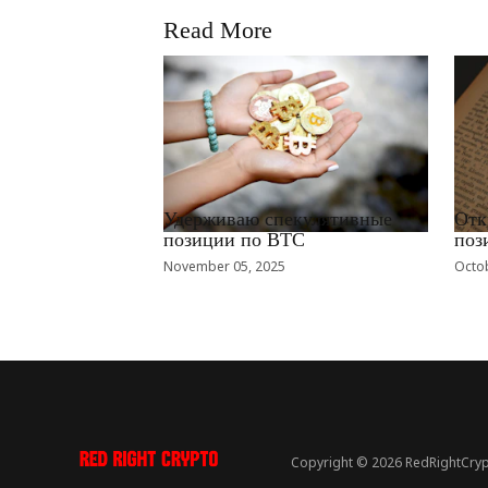
Read More
RRCNEWS_RU
RRCN
Удерживаю спекулятивные
Отк
позиции по BTC
поз
November 05, 2025
Octob
Copyright © 2026 RedRightCryp