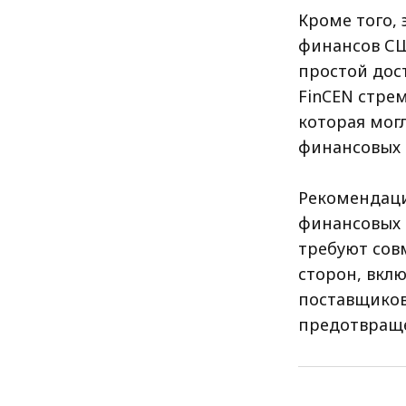
Кроме того, 
финансов СШ
простой дос
FinCEN стре
которая мог
финансовых 
Рекомендаци
финансовых 
требуют сов
сторон, вкл
поставщиков
предотвраще