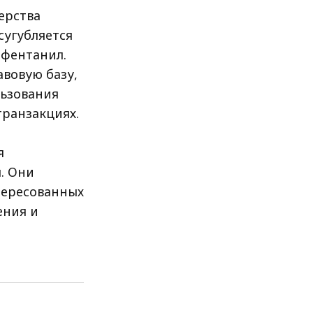
ерства
сугубляется
 фентанил.
вовую базу,
льзования
транзакциях.
я
. Они
тересованных
ения и