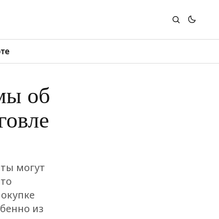
юте
мы об
говле
юты могут
что
покупке
обенно из