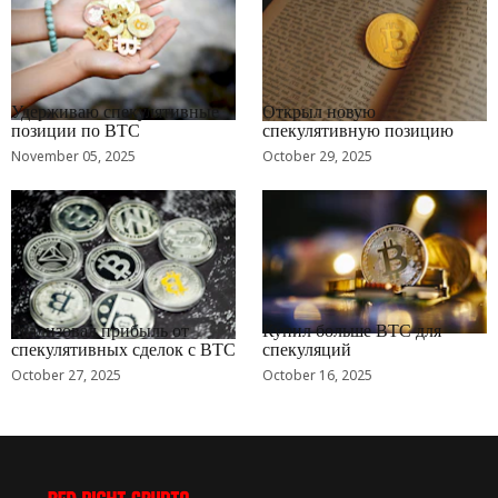
RRCNEWS_RU
RRCNEWS_RU
Удерживаю спекулятивные
Открыл новую
позиции по BTC
спекулятивную позицию
November 05, 2025
October 29, 2025
RRCNEWS_RU
RRCNEWS_RU
Реализовал прибыль от
Купил больше BTC для
спекулятивных сделок с BTC
спекуляций
October 27, 2025
October 16, 2025