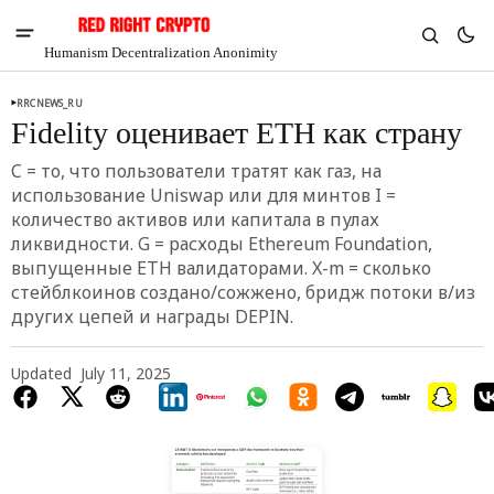
Humanism Decentralization Anonimity
RRCNEWS_RU
Fidelity оценивает ETH как страну
C = то, что пользователи тратят как газ, на
использование Uniswap или для минтов I =
количество активов или капитала в пулах
ликвидности. G = расходы Ethereum Foundation,
выпущенные ETH валидаторами. X-m = сколько
стейблкоинов создано/сожжено, бридж потоки в/из
других цепей и награды DEPIN.
Updated
July 11, 2025
V
Chia
$1.36
-4.52%