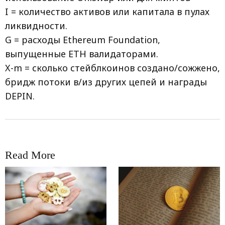
I = количество активов или капитала в пулах
ликвидности.
G = расходы Ethereum Foundation,
выпущенные ETH валидаторами.
X-m = сколько стейблкоинов создано/сожжено,
бридж потоки в/из других цепей и награды
DEPIN.
Read More
RRCNEWS_RU
RRCNEWS_RU