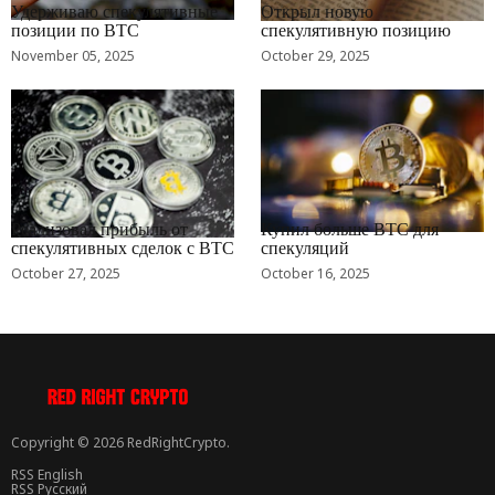
Удерживаю спекулятивные
Открыл новую
позиции по BTC
спекулятивную позицию
November 05, 2025
October 29, 2025
RRCNEWS_RU
RRCNEWS_RU
Реализовал прибыль от
Купил больше BTC для
спекулятивных сделок с BTC
спекуляций
October 27, 2025
October 16, 2025
Copyright © 2026 RedRightCrypto.
RSS English
RSS Русский