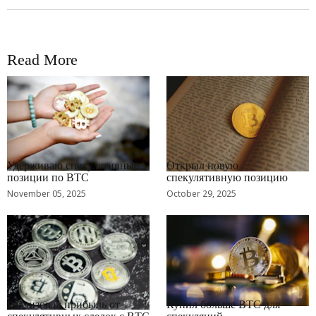
Read More
RRCNEWS_RU
RRCNEWS_RU
Удерживаю спекулятивные
Открыл новую
позиции по BTC
спекулятивную позицию
November 05, 2025
October 29, 2025
RRCNEWS_RU
RRCNEWS_RU
Реализовал прибыль от
Купил больше BTC для