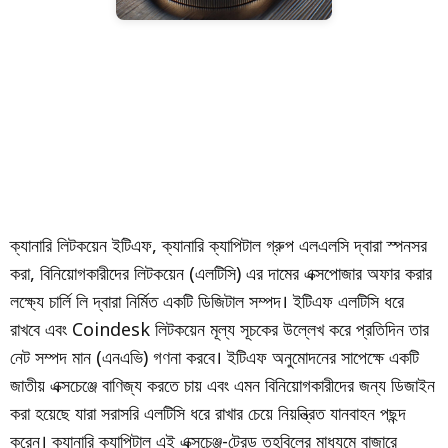
ক্যানারি লিটকয়েন ইটিএফ, ক্যানারি ক্যাপিটাল গ্রুপ এলএলসি দ্বারা স্পনসর
করা, বিনিয়োগকারীদের লিটকয়েন (এলটিসি) এর দামের এক্সপোজার অফার করার
লক্ষ্যে চার্লি লি দ্বারা নির্মিত একটি ডিজিটাল সম্পদ। ইটিএফ এলটিসি ধরে
রাখবে এবং Coindesk লিটকয়েন মূল্য সূচকের উল্লেখ করে প্রতিদিন তার
নেট সম্পদ মান (এনএভি) গণনা করবে। ইটিএফ অনুমোদনের সাপেক্ষে একটি
জাতীয় এক্সচেঞ্জে বাণিজ্য করতে চায় এবং এমন বিনিয়োগকারীদের জন্য ডিজাইন
করা হয়েছে যারা সরাসরি এলটিসি ধরে রাখার চেয়ে নিয়ন্ত্রিত যানবাহন পছন্দ
করেন। ক্যানারি ক্যাপিটাল এই এক্সচেঞ্জ-ট্রেড তহবিলের মাধ্যমে বাজারে