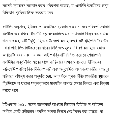
সরাসরি অ্যাক্সেস সরবরাহ করার পরিকল্পনা করেছে, যা এলটিসি উত্সাহীদের জন্য
বিনিয়োগ প্রক্রিয়াটিকে সহজতর করে।
ফাইলিং অনুসারে, ইটিএফ ডেরিভেটিভস ব্যবহার করবে না তবে পরিবর্তে সরাসরি
এলটিসি ধরে রাখবে। ট্রাস্টটি বড় ব্লকগুলিতে এর শেয়ারগুলি বিক্রি করবে এবং
খালাস করবে, এটি "ঝুড়ি" হিসাবে উল্লেখ করা হয়েছে। এই ঝুড়িগুলি ট্রাস্টের
দ্বারা পরিচালিত লিটকয়েনের মানের ভিত্তিতে মূল্য নির্ধারণ করা হবে, কোনও
অপারেটিং ব্যয় এবং দায় কম। এই প্রক্রিয়াটি নিশ্চিত করে যে শেয়ারগুলি
এলটিসির অন্তর্নিহিত মানের সাথে ঘনিষ্ঠভাবে সংযুক্ত রয়েছে। ইটিএফের
কাঠামোটি প্রাতিষ্ঠানিক বিনিয়োগকারী এবং অনুমোদিত অংশগ্রহণকারীদের প্রচুর
পরিমাণে বাণিজ্য করার অনুমতি দেয়, অন্যদিকে পৃথক বিনিয়োগকারীরা ন্যাভকে
প্রিমিয়ামে বা ছাড়ের সম্ভাব্যভাবে মাধ্যমিক বাজারে শেয়ার কিনতে এবং বিক্রয়
করতে পারে।
ইটিএফকে ২০১২ সালের জাম্পস্টার্ট আওয়ার বিজনেস স্টার্টআপস আইনের
অধীনে একটি উদীয়মান প্রবৃদ্ধি সংস্থা হিসাবে শ্রেণীবদ্ধ করা হয়েছে, যা