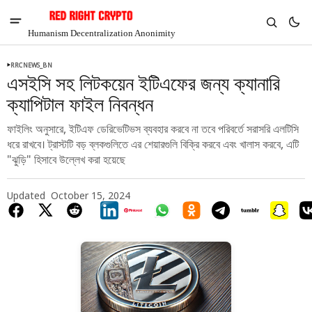
Humanism Decentralization Anonimity
RRCNEWS_BN
এসইসি সহ লিটকয়েন ইটিএফের জন্য ক্যানারি
ক্যাপিটাল ফাইল নিবন্ধন
ফাইলিং অনুসারে, ইটিএফ ডেরিভেটিভস ব্যবহার করবে না তবে পরিবর্তে সরাসরি এলটিসি
ধরে রাখবে। ট্রাস্টটি বড় ব্লকগুলিতে এর শেয়ারগুলি বিক্রি করবে এবং খালাস করবে, এটি
"ঝুড়ি" হিসাবে উল্লেখ করা হয়েছে
Updated
October 15, 2024
V
Chia
$1.39
5.44%