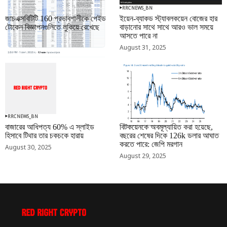
RRCNEWS_BN
RRCNEWS_BN
জাচএক্সবিটিটি 160 প্রভাবশালীকে পেইড
ইয়েন-ব্যাকড স্ট্যাবলকয়েন বোজের হার
টোকেন বিজ্ঞাপনগুলিতে লুকিয়ে রেখেছে
বাড়ানোর সাথে সাথে আরও ভাল সময়ে
আসতে পারে না
September 01, 2025
August 31, 2025
RRCNEWS_BN
RRCNEWS_BN
বাজারের আধিপত্য 60% এ স্লাইড
বিটকয়েনকে অবমূল্যায়িত করা হয়েছে,
হিসাবে টিথার তার চকচকে হারায়
বছরের শেষের দিকে 126k ডলার আঘাত
করতে পারে: জেপি মরগান
August 30, 2025
August 29, 2025