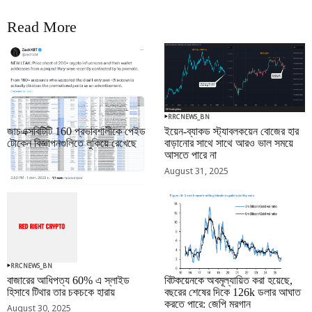
Read More
RRCNEWS_BN
RRCNEWS_BN
জাচএক্সবিটিটি 160 প্রভাবশালীকে পেইড
ইয়েন-ব্যাকড স্ট্যাবলকয়েন বোজের হার
টোকেন বিজ্ঞাপনগুলিতে লুকিয়ে রেখেছে
বাড়ানোর সাথে সাথে আরও ভাল সময়ে
আসতে পারে না
September 01, 2025
August 31, 2025
RRCNEWS_BN
RRCNEWS_BN
বাজারের আধিপত্য 60% এ স্লাইড
বিটকয়েনকে অবমূল্যায়িত করা হয়েছে,
হিসাবে টিথার তার চকচকে হারায়
বছরের শেষের দিকে 126k ডলার আঘাত
করতে পারে: জেপি মরগান
August 30, 2025