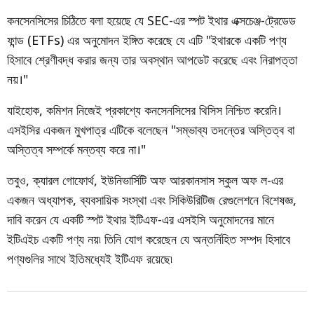
কনসেনসিসের চিঠিতে বলা হয়েছে যে SEC-এর স্পট ইথার এক্সচেঞ্জ-ট্রেডেড
ফান্ড (ETFs) এর অনুমোদন ইঙ্গিত করেছে যে এটি "ইথারকে একটি পণ্য
হিসাবে শ্রেণীবদ্ধ করার জন্য তার অবস্থান আপডেট করেছে এবং নিরাপত্তা
নয়।"
যাইহোক, কমিশন নিজেই প্রকাশ্যে কনসেনসিসের থিসিস নিশ্চিত করেনি।
এসইসির একজন মুখপাত্র এটিকে বলেছেন "সম্ভাব্য তদন্তের অস্তিত্ব বা
অস্তিত্ব সম্পর্কে মন্তব্য করে না।"
তবুও, ক্যারল গোফোর্থ, ইউনিভার্সিটি অফ আরকানসাস স্কুল অফ ল-এর
একজন অধ্যাপক, ব্যবসায়িক সংস্থা এবং সিকিউরিটিজ রেগুলেশনে বিশেষজ্ঞ,
দাবি করেন যে একটি স্পট ইথার ইটিএফ-এর এসইসি অনুমোদনের মানে
ইটিএইচ একটি পণ্য নয়৷ তিনি যোগ করেছেন যে অন্তর্নিহিত সম্পদ হিসাবে
পণ্যগুলির সাথে ইতিমধ্যেই ইটিএফ রয়েছে৷