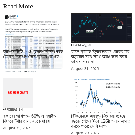
Read More
RRCNEWS_BN
RRCNEWS_BN
জাচএক্সবিটিটি 160 প্রভাবশালীকে পেইড
ইয়েন-ব্যাকড স্ট্যাবলকয়েন বোজের হার
টোকেন বিজ্ঞাপনগুলিতে লুকিয়ে রেখেছে
বাড়ানোর সাথে সাথে আরও ভাল সময়ে
আসতে পারে না
September 01, 2025
August 31, 2025
RRCNEWS_BN
RRCNEWS_BN
বাজারের আধিপত্য 60% এ স্লাইড
বিটকয়েনকে অবমূল্যায়িত করা হয়েছে,
হিসাবে টিথার তার চকচকে হারায়
বছরের শেষের দিকে 126k ডলার আঘাত
করতে পারে: জেপি মরগান
August 30, 2025
August 29, 2025