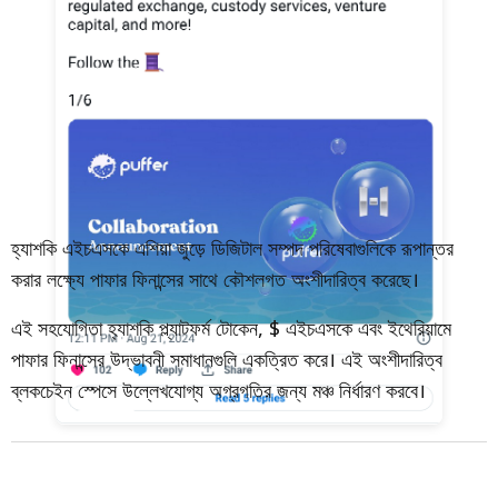
হ্যাশকি এইচএসকে এশিয়া জুড়ে ডিজিটাল সম্পদ পরিষেবাগুলিকে রূপান্তর
করার লক্ষ্যে পাফার ফিনান্সের সাথে কৌশলগত অংশীদারিত্ব করেছে।
এই সহযোগিতা হ্যাশকি প্ল্যাটফর্ম টোকেন, $ এইচএসকে এবং ইথেরিয়ামে
পাফার ফিনান্সের উদ্ভাবনী সমাধানগুলি একত্রিত করে। এই অংশীদারিত্ব
ব্লকচেইন স্পেসে উল্লেখযোগ্য অগ্রগতির জন্য মঞ্চ নির্ধারণ করবে।