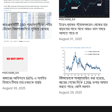
RRCNEWS_BN
RRCNEWS_BN
জাচএক্সবিটিটি 160 প্রভাবশালীকে পেইড
ইয়েন-ব্যাকড স্ট্যাবলকয়েন বোজের হার
টোকেন বিজ্ঞাপনগুলিতে লুকিয়ে রেখেছে
বাড়ানোর সাথে সাথে আরও ভাল সময়ে
আসতে পারে না
September 01, 2025
August 31, 2025
RRCNEWS_BN
RRCNEWS_BN
বাজারের আধিপত্য 60% এ স্লাইড
বিটকয়েনকে অবমূল্যায়িত করা হয়েছে,
হিসাবে টিথার তার চকচকে হারায়
বছরের শেষের দিকে 126k ডলার আঘাত
করতে পারে: জেপি মরগান
August 30, 2025
August 29, 2025