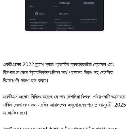
এফটিএক্সের 2022 ক্র্যাশ দ্বারা প্রভাবিত ব্যবহারকারীরা ক্রেকেন এবং
বিটগোর মাধ্যমে স্ট্যাবলিকইনগুলিতে অর্থ প্রদানের বিকল্প সহ দেউলিয়া
বিতরণগুলি গ্রহণ শুরু করবে।
এফটিএক্স এস্টেট নিশ্চিত করেছে যে তার দেউলিয়া বিতরণ পরিকল্পনাটি অক্টোবরে
মার্কিন জেলা জজ জন ডরসির আদালতের অনুমোদনের পরে 3 জানুয়ারী, 2025
এ কার্যকর হবে।
এফটিএক্সের বৃহত্তম cred ণদাতা গোষ্ঠীর মুখপাত্র সুনীল কাভুরি ক্রেকেন