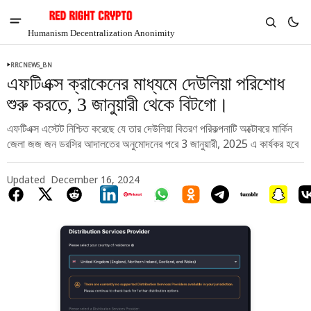
Humanism Decentralization Anonimity
RRCNEWS_BN
এফটিএক্স ক্রাকেনের মাধ্যমে দেউলিয়া পরিশোধ
শুরু করতে, 3 জানুয়ারী থেকে বিটগো।
এফটিএক্স এস্টেট নিশ্চিত করেছে যে তার দেউলিয়া বিতরণ পরিকল্পনাটি অক্টোবরে মার্কিন
জেলা জজ জন ডরসির আদালতের অনুমোদনের পরে 3 জানুয়ারী, 2025 এ কার্যকর হবে
Updated
December 16, 2024
V
Chia
$1.38
-7.38%