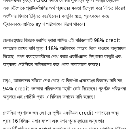
এবং বিটগোকে প্ল্যাটফর্মগুলির অর্থ প্রদানের ক্ষমতা উল্লেখ করে নিশ্চিত বিতরণ
অংশীদার হিসাবে চিহ্নিত করেছিলেন। কাভুরির মতে, গ্রাহকদের কাছে
স্ট্যাবলকয়েনগুলিতে ay ণ পরিশোধের বিকল্প থাকবে।
ডেলাওয়্যারে বিচারক ডরসির দ্বারা শাসিত এই পরিকল্পনাটি 98% credit
ণদাতাকে তাদের দাবি মূল্য 118% অক্টোবরের গোড়ার দিকে পাওয়ার অনুমোদন
দিয়েছে। নগদ ব্যবহারকারীদের শোধ করার এফটিএক্সের সিদ্ধান্ত কাভুরি এবং
অন্যান্য দেউলিয়ার দাবিদারদের কাছ থেকে সমালোচনা করেছে।
তবুও, আদালতের নথিতে দেখা গেছে যে ক্রিপ্টো এক্সচেঞ্জের বিরুদ্ধে দাবি সহ
94% credit ণদাতারা পরিকল্পনায় "হ্যাঁ" ভোট দিয়েছেন। পুনর্গঠন পরিকল্পনা
অনুসারে এই গোষ্ঠীটি প্রায় 7 বিলিয়ন ডলারের দাবি রয়েছে।
দেউলিয়া প্রশাসক জন জে। রে তৃতীয় এফটিএক্স credit ণদাতাদের জন্য
প্রায় 16 বিলিয়ন ডলার সম্পদ এবং নগদ পুনরুদ্ধারের জন্য তার
অন্তর্বর্তীকালীন দলকে প্রশংসা করেছিলেন। রে ২০২২ সালের শেষদিকে সিইওর