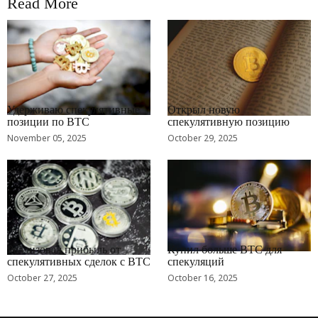
Read More
RRCNEWS_RU
RRCNEWS_RU
Удерживаю спекулятивные
Открыл новую
позиции по BTC
спекулятивную позицию
November 05, 2025
October 29, 2025
RRCNEWS_RU
RRCNEWS_RU
Реализовал прибыль от
Купил больше BTC для
спекулятивных сделок с BTC
спекуляций
October 27, 2025
October 16, 2025