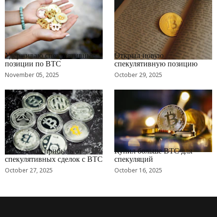
RRCNEWS_RU
RRCNEWS_RU
Удерживаю спекулятивные
Открыл новую
позиции по BTC
спекулятивную позицию
November 05, 2025
October 29, 2025
RRCNEWS_RU
RRCNEWS_RU
Реализовал прибыль от
Купил больше BTC для
спекулятивных сделок с BTC
спекуляций
October 27, 2025
October 16, 2025