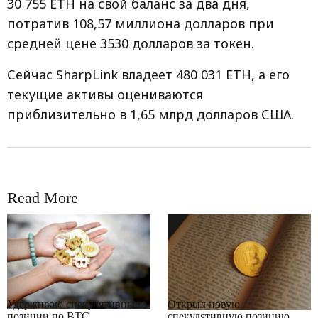
30 755 ETH на свой баланс за два дня,
потратив 108,57 миллиона долларов при
средней цене 3530 долларов за токен.
Сейчас SharpLink владеет 480 031 ETH, а его
текущие активы оцениваются
приблизительно в 1,65 млрд долларов США.
Read More
RRCNEWS_RU
RRCNEWS_RU
Удерживаю спекулятивные
Открыл новую
позиции по BTC
спекулятивную позицию