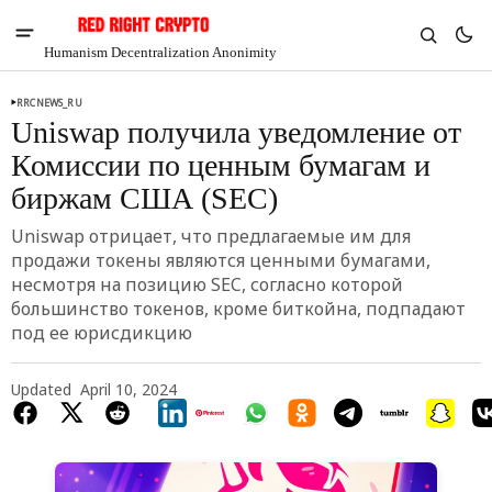
Humanism Decentralization Anonimity
RRCNEWS_RU
Uniswap получила уведомление от
Комиссии по ценным бумагам и
биржам США (SEC)
Uniswap отрицает, что предлагаемые им для
продажи токены являются ценными бумагами,
несмотря на позицию SEC, согласно которой
большинство токенов, кроме биткойна, подпадают
под ее юрисдикцию
Updated
April 10, 2024
V
Chia
$1.32
-3.7%