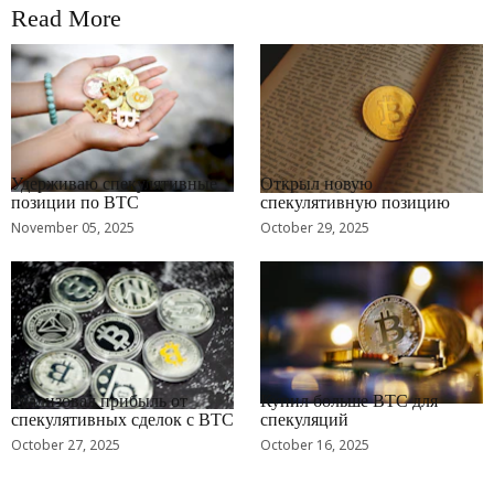
Read More
RRCNEWS_RU
RRCNEWS_RU
Удерживаю спекулятивные
Открыл новую
позиции по BTC
спекулятивную позицию
November 05, 2025
October 29, 2025
RRCNEWS_RU
RRCNEWS_RU
Реализовал прибыль от
Купил больше BTC для
спекулятивных сделок с BTC
спекуляций
October 27, 2025
October 16, 2025