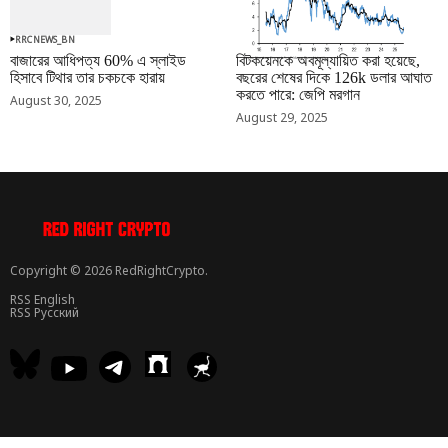
RRCNEWS_BN
RRCNEWS_BN
বাজারের আধিপত্য 60% এ স্লাইড
বিটকয়েনকে অবমূল্যায়িত করা হয়েছে,
হিসাবে টিথার তার চকচকে হারায়
বছরের শেষের দিকে 126k ডলার আঘাত
করতে পারে: জেপি মরগান
August 30, 2025
August 29, 2025
Copyright © 2026 RedRightCrypto.
RSS English
RSS Русский