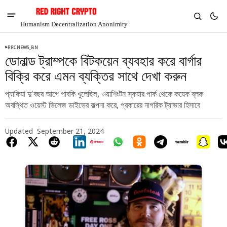
Humanism Decentralization Anonimity
RRCNEWS_BN
ডোনাল্ড ট্রাম্পকে বিটকয়েন ব্যবহার করে বার্গার
বিক্রি করে এমন ব্যক্তির সাথে দেখা করুন
প্যাকিয়া দু'বছর আগে পাবকি খুলেছিল, ওয়াশিংটন স্কয়ার পার্ক থেকে কয়েক ব্লক
অবস্থিত ওয়েস্ট ভিলেজ ডাইভের কল্পনা করে, প্রকারের নাগরিক ট্যাভার হিসাবে
Updated
September 21, 2024
V
Chia
$1.41
-6.82%