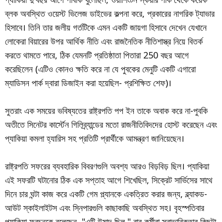
ব্লক অবস্থিত ওয়েস্ট ভিলেজ ডাইভের কল্পনা করে, প্রকারের নাগরিক ট্যাভার
হিসাবে। তিনি তার জলীয় গর্তটিকে এমন একটি জায়গা হিসাবে দেখেন যেখানে
লোকেরা বিয়ারের উপর আর্থিক নীতি এবং রাজনৈতিক নীতিশাস্ত্র নিয়ে বিতর্ক
করতে থামতে পারে, ঠিক যেমনটি প্রতিষ্ঠাতা পিতারা 250 বছর আগে
করেছিলেন (এটিও কোনও ক্ষতি করে না যে পুবকের মেনুটি একটি এগারো
ম্যাডিসন পার্ক দ্বারা ডিজাইন করা হয়েছিল- প্রশিক্ষিত শেফ)।
সুতরাং এক সময়ের ভবিষ্যতের রাষ্ট্রপতি পপ ইন তাকে অবাক করে না-পুবকি
অতীতে সিনেটর কার্স্টেন গিলিব্র্যান্ডের মতো রাজনীতিবিদদের হোস্ট করেছেন এবং
প্যাকিয়া কমলা হ্যারিস সহ প্রতিটি প্রার্থীকে আমন্ত্রণ জানিয়েছেন।
রাষ্ট্রপতি সফরের ব্যবহারিক বিবরণগুলি অবশ্য আরও বিড়বিড় ছিল। প্যাকিয়া
এই সফরটি ঘটানোর ঠিক এক সপ্তাহ আগে শিখেছিল, সিক্রেট সার্ভিসের সাথে
দিনে চার ঘন্টা কাজ করে একটি গেম প্ল্যানকে একত্রিত করার জন্য, ব্ল্যাকড-
আউট স্কাইলাইটস এবং স্নিপারগুলি কাছাকাছি অবস্থিত সহ। বৃহস্পতিবার
প্যাকিয়া ফরচুনকে বলেছেন, "এটি উন্মাদ ছিল," বার কর্মীরা স্বাভাবিকতার কিছুটা