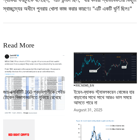
স্বাচ্ছন্দ্যের অধীনে পুনরায় খোলা কাজ করার কারণে। "এটি একটি ঘূর্ণি ছিল।"
Read More
RRCNEWS_BN
RRCNEWS_BN
জাচএক্সবিটিটি 160 প্রভাবশালীকে পেইড
ইয়েন-ব্যাকড স্ট্যাবলকয়েন বোজের হার
টোকেন বিজ্ঞাপনগুলিতে লুকিয়ে রেখেছে
বাড়ানোর সাথে সাথে আরও ভাল সময়ে
আসতে পারে না
September 01, 2025
August 31, 2025