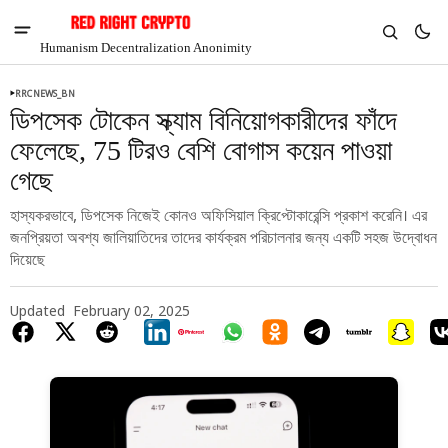
Humanism Decentralization Anonimity
RRCNEWS_BN
ডিপসেক টোকেন স্ক্যাম বিনিয়োগকারীদের ফাঁদে
ফেলেছে, 75 টিরও বেশি বোগাস কয়েন পাওয়া
গেছে
হাস্যকরভাবে, ডিপসেক নিজেই কোনও অফিসিয়াল ক্রিপ্টোকারেন্সি প্রকাশ করেনি। এর
জনপ্রিয়তা অবশ্য জালিয়াতিদের তাদের কার্যক্রম পরিচালনার জন্য একটি সহজ উদ্বোধন
দিয়েছে
Updated
February 02, 2025
V
Chia
$1.36
4.12%