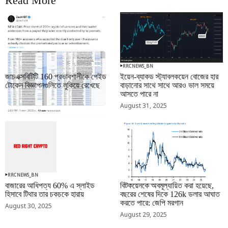
Read More
RRCNEWS_BN
RRCNEWS_BN
জাচএক্সবিটিটি 160 প্রভাবশালীকে পেইড
ইয়েন-ব্যাকড স্ট্যাবলকয়েন বোজের হার
টোকেন বিজ্ঞাপনগুলিতে লুকিয়ে রেখেছে
বাড়ানোর সাথে সাথে আরও ভাল সময়ে
আসতে পারে না
September 01, 2025
August 31, 2025
RRCNEWS_BN
RRCNEWS_BN
বাজারের আধিপত্য 60% এ স্লাইড
বিটকয়েনকে অবমূল্যায়িত করা হয়েছে,
হিসাবে টিথার তার চকচকে হারায়
বছরের শেষের দিকে 126k ডলার আঘাত
করতে পারে: জেপি মরগান
August 30, 2025
August 29, 2025