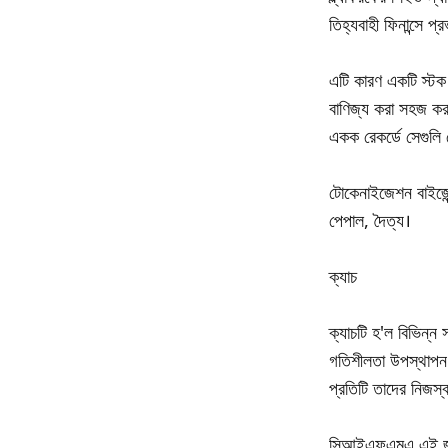
তিহ্যবাহী ফিনান্সে প
এটি কারণ একটি স্টক 
বাণিজ্য করা সহজ করা
একক রেকর্ডে সেগুলি 
টোকেনাইজেশন বাইজেন্ট
পেপাল, দৈত্য।
ক্যাচ
ক্যাচটি হ'ল বিভিন্ন
গতিশীলতা উপস্থাপন ক
প্রতিটি তাদের নিজস্ব
সিআইএফএমএ এই জটিলত