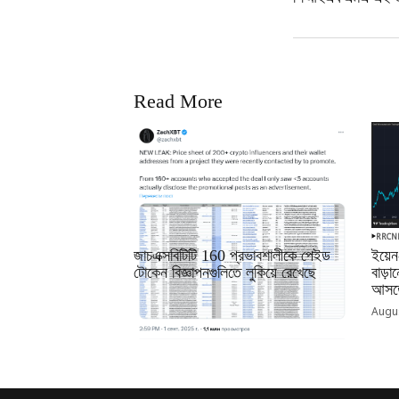
Read More
RRCNEWS_BN
RRCN
জাচএক্সবিটিটি 160 প্রভাবশালীকে পেইড
ইয়েন
টোকেন বিজ্ঞাপনগুলিতে লুকিয়ে রেখেছে
বাড়
আসতে
September 01, 2025
Augus