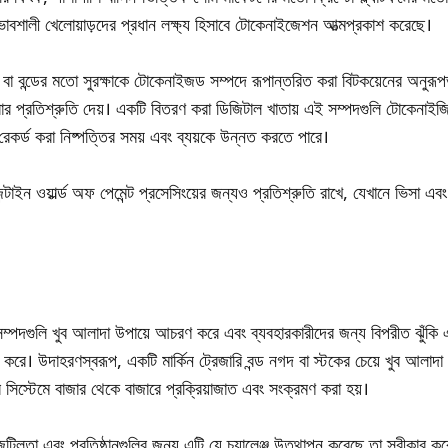
্রভাবশালী খেলোয়াড়দের প্রধান লক্ষ্য হিসাবে টোকেনাইজেশন আত্মপ্রকাশ করেছে।
বা বন্ডের মতো সুরক্ষাকে টোকেনাইজড সম্পদে রূপান্তরিত করা বিটকয়েনের অনুরূপভা
র প্রতিশ্রুতি দেয়। একটি বিতরণ করা ডিজিটাল খাতায় এই সম্পদগুলি টোকেনাইজিং
রেকর্ড করা নিষ্পত্তির সময় এবং ব্যয়কে উন্নত করতে পারে।
াইন ওয়ার্ল্ড অফ পেমেন্ট প্রসেসিংয়ের জন্যও প্রতিশ্রুতি রাখে, যেখানে ভিসা এবং ম
 সম্পদগুলি খুব আলাদা উপায়ে আচরণ করে এবং ব্যবহারকারীদের জন্য বিপরীত ঝুঁকি এ
রে। উদাহরণস্বরূপ, একটি মার্কিন ট্রেজারি বন্ড নগদ বা স্টকের চেয়ে খুব আলা
 সিস্টেমে বাজার থেকে বাজারে প্রক্রিয়াজাত এবং সংক্রমণ করা হয়।
া এবং প্রতিষ্ঠানগুলির জন্য এটি যে চ্যালেঞ্জ উত্থাপন করেছে তা স্বীকার কর