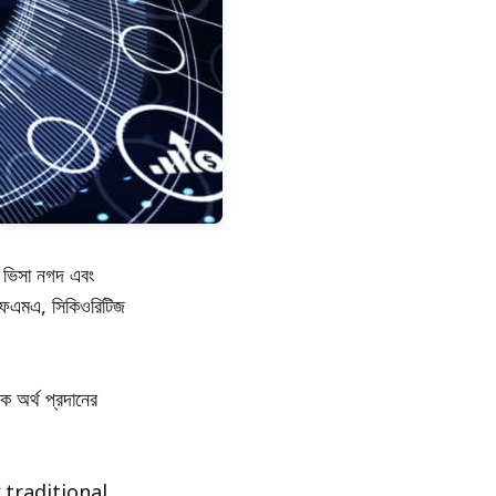
ং ভিসা নগদ এবং
আইএফএমএ, সিকিওরিটিজ
িক অর্থ প্রদানের
র মতো traditional