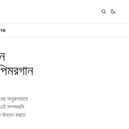
юте
ন
েপিমরগান
নের অনুরূপভাবে
 এই সম্পদগুলি
কে উন্নত করতে