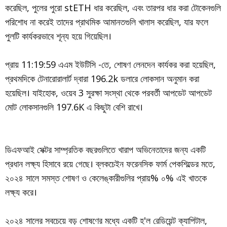
করেছিল, পুলের পুরো stETH ধার করেছিল, এবং তারপর ধার করা টোকেনগুলি
পরিশোধ না করেই তাদের প্রাথমিক আমানতগুলি খালাস করেছিল, যার ফলে
পুলটি কার্যকরভাবে শূন্য হয়ে গিয়েছিল।
প্রায় 11:19:59 এএম ইউটিসি -তে, শোষণ লেনদেন কার্যকর করা হয়েছিল,
প্রথমদিকে টেনারোরালার্ট দ্বারা 196.2k ডলারে লোকসান অনুমান করা
হয়েছিল। যাইহোক, ওয়েব 3 সুরক্ষা সংস্থা থেকে পরবর্তী আপডেট আপডেট
মোট লোকসানগুলি 197.6K এ কিছুটা বেশি রাখে।
ডিএফআই সেক্টর সাম্প্রতিক বছরগুলিতে খারাপ অভিনেতাদের জন্য একটি
প্রধান লক্ষ্য হিসাবে রয়ে গেছে। ব্লকচেইন ফরেনসিক ফার্ম পেকশিল্ডের মতে,
২০২৪ সালে সমস্ত শোষণ ও কেলেঙ্কারীগুলির প্রায়% ০% এই খাতকে
লক্ষ্য করে।
২০২৪ সালের সবচেয়ে বড় শোষণের মধ্যে একটি হ'ল রেডিয়েন্ট ক্যাপিটাল,