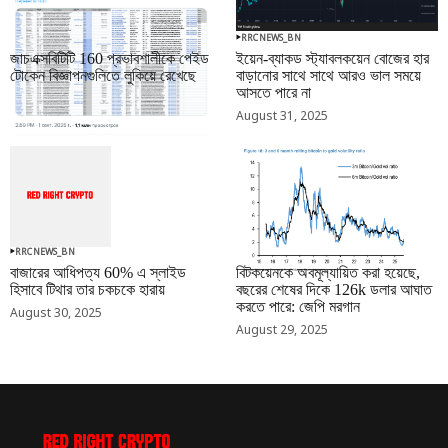
RRCNEWS_BN
RRCNEWS_BN
জাচএক্সবিটিটি 160 প্রভাবশালীকে পেইড
ইয়েন-ব্যাকড স্ট্যাবলকয়েন বোজের হার
টোকেন বিজ্ঞাপনগুলিতে লুকিয়ে রেখেছে
বাড়ানোর সাথে সাথে আরও ভাল সময়ে
আসতে পারে না
September 01, 2025
August 31, 2025
RRCNEWS_BN
RRCNEWS_BN
বাজারের আধিপত্য 60% এ স্লাইড
বিটকয়েনকে অবমূল্যায়িত করা হয়েছে,
হিসাবে টিথার তার চকচকে হারায়
বছরের শেষের দিকে 126k ডলার আঘাত
করতে পারে: জেপি মরগান
August 30, 2025
August 29, 2025