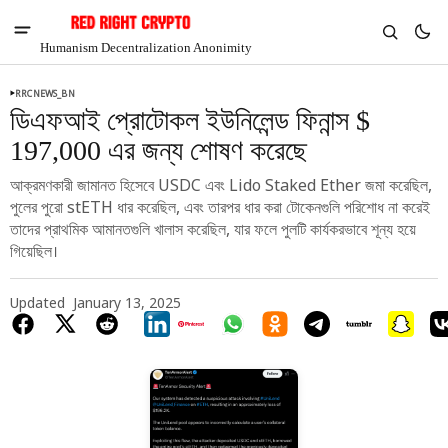
Humanism Decentralization Anonimity
RRCNEWS_BN
ডিএফআই প্রোটোকল ইউনিলেন্ড ফিনান্স $
197,000 এর জন্য শোষণ করেছে
আক্রমণকারী জামানত হিসেবে USDC এবং Lido Staked Ether জমা করেছিল,
পুলের পুরো stETH ধার করেছিল, এবং তারপর ধার করা টোকেনগুলি পরিশোধ না করেই
তাদের প্রাথমিক আমানতগুলি খালাস করেছিল, যার ফলে পুলটি কার্যকরভাবে শূন্য হয়ে
গিয়েছিল।
Updated
January 13, 2025
V
Chia
$1.36
4.04%