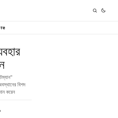
юте
্যবহার
েন
টম্যান"
অবস্থানের বিশদ
রদান করেন