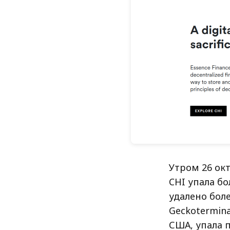
Утром 26 окт
CHI упала бо
удалено бол
Geckotermina
США, упала п