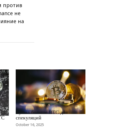
м против
nance не
лияние на
RRCNEWS_RU
Купил больше BTC для
TC
спекуляций
October 16, 2025