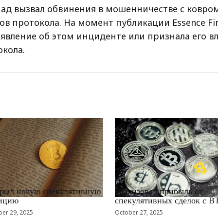
ад вызвал обвинения в мошенничестве с ковро
ов протокола. На момент публикации Essence Fi
аявление об этом инциденте или признала его в
окола.
EWS_RU
RRCNEWS_RU
рыл новую спекулятивную
Реализовал прибыль от
ицию
спекулятивных сделок с B
er 29, 2025
October 27, 2025