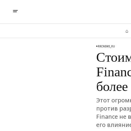
⌂
RRCNEWS_RU
Cтоим
Finan
более
Этот огром
против раз
Finance не
его влияни