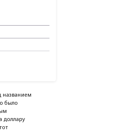
д названием
то было
ным
а доллару
тот