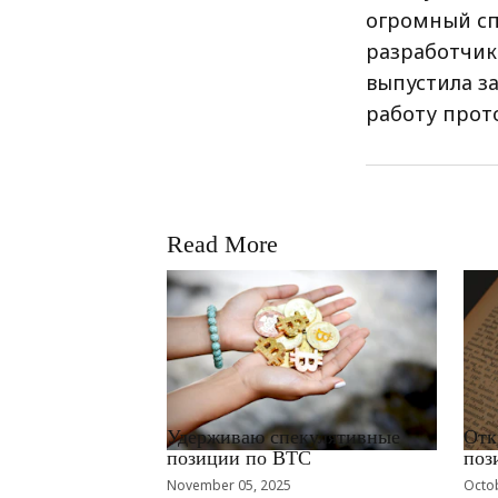
огромный сп
разработчик
выпустила з
работу прот
Read More
RRCNEWS_RU
RRCN
Удерживаю спекулятивные
Отк
позиции по BTC
поз
November 05, 2025
Octob