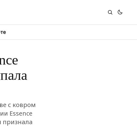
юте
nce
упала
ве с ковром
ии Essence
и признала