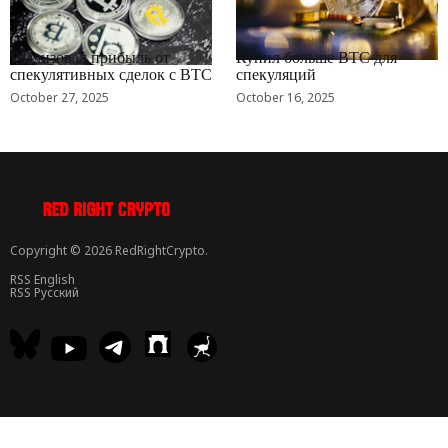
RRCNEWS_RU
RRCNEWS_RU
Реализовал прибыль от
Купил больше BTC для
спекулятивных сделок с BTC
спекуляций
October 27, 2025
October 16, 2025
Copyright © 2026 RedRightCrypto.
RSS English
RSS Русский