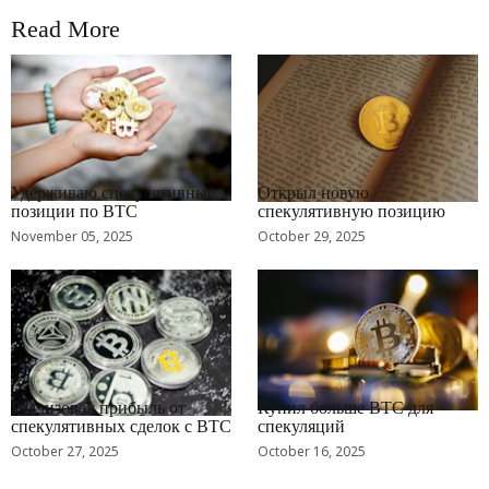
Read More
RRCNEWS_RU
RRCNEWS_RU
Удерживаю спекулятивные
Открыл новую
позиции по BTC
спекулятивную позицию
November 05, 2025
October 29, 2025
RRCNEWS_RU
RRCNEWS_RU
Реализовал прибыль от
Купил больше BTC для
спекулятивных сделок с BTC
спекуляций
October 27, 2025
October 16, 2025