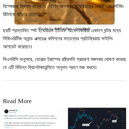
বিশেষজ্ঞরা বিশ্বাস করেন যে স্টেকিং অপসারণ ইথেরিয়ামের বৈধতা এবং স্টেকিং
রিটার্নকে বাড়িয়ে তোলে।
Photo by 
Art Rachen
 / 
Unsplash
ছয়টি প্রস্তাবিত স্পট ইথেরিয়াম ইটিএফ আবেদনকারীরা একাদশ ঘন্টার মধ্যে
সিকিওরিটিজ অ্যান্ড এক্সচেঞ্জ কমিশনের মন্তব্যের প্রতিক্রিয়ায় ফাইলিং
আপডেট করেছেন।
সিএনবিসি অনুসারে, ডোনাল্ড ট্রাম্পের রাষ্ট্রপতি প্রচারণা মঙ্গলবার ঘোষণা করেছে
যে এটি বিভিন্ন ক্রিপ্টোকারেন্সিতে অনুদান গ্রহণ শুরু করবে।
Read More