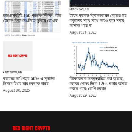
RRCNEWS_BN
RRCNEWS_BN
জাচএক্সবিটিটি 160 প্রভাবশালীকে পেইড
ইয়েন-ব্যাকড স্ট্যাবলকয়েন বোজের হার
টোকেন বিজ্ঞাপনগুলিতে লুকিয়ে রেখেছে
বাড়ানোর সাথে সাথে আরও ভাল সময়ে
আসতে পারে না
September 01, 2025
August 31, 2025
RRCNEWS_BN
RRCNEWS_BN
বাজারের আধিপত্য 60% এ স্লাইড
বিটকয়েনকে অবমূল্যায়িত করা হয়েছে,
হিসাবে টিথার তার চকচকে হারায়
বছরের শেষের দিকে 126k ডলার আঘাত
করতে পারে: জেপি মরগান
August 30, 2025
August 29, 2025