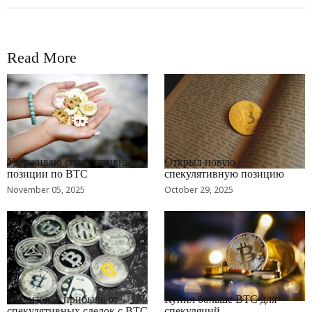
Read More
RRCNEWS_RU
RRCNEWS_RU
Удерживаю спекулятивные
Открыл новую
позиции по BTC
спекулятивную позицию
November 05, 2025
October 29, 2025
RRCNEWS_RU
RRCNEWS_RU
Реализовал прибыль от
Купил больше BTC для
спекулятивных сделок с BTC
спекуляций