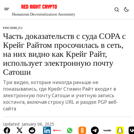
Humanism Decentralization Anonimity
RRCNEWS_RU
Часть доказательств с суда COPA с
Крейг Райтом просочилась в сеть,
на них видно как Крейг Райт,
использует электронную почту
Сатоши
Три видео, которые никогда раньше не
показывались, где Крейг Стивен Райт входит в
электронную почту Сатоши и учетную запись
хостинга, включая строку URL и раздел PGP веб-
V
Chia
сайта
$1.29
-4.32%
Updated
January 06, 2025