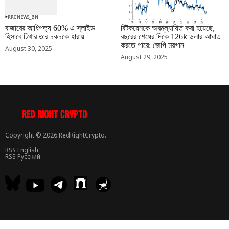
RRCNEWS_BN
RRCNEWS_BN
বাজারের আধিপত্য 60% এ স্লাইড
বিটকয়েনকে অবমূল্যায়িত করা হয়েছে,
হিসাবে টিথার তার চকচকে হারায়
বছরের শেষের দিকে 126k ডলার আঘাত
করতে পারে: জেপি মরগান
August 30, 2025
August 29, 2025
Copyright © 2026 RedRightCrypto.
RSS English
RSS Русский