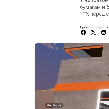
в неправом
бумагам и 
FTX перед е
Updated
Septemb