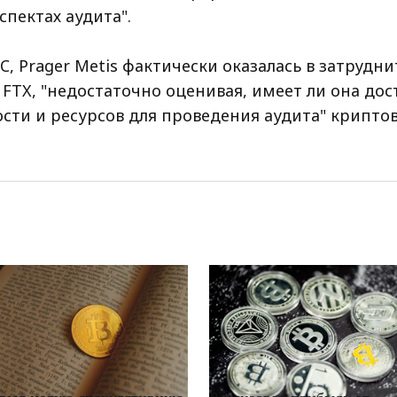
спектах аудита".
C, Prager Metis фактически оказалась в затрудн
FTX, "недостаточно оценивая, имеет ли она дос
сти и ресурсов для проведения аудита" крипто
EWS_RU
RRCNEWS_RU