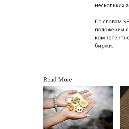
нескольких а
По словам SE
положении с 
компетентно
биржи.
Read More
RRCNEWS_RU
RRCN