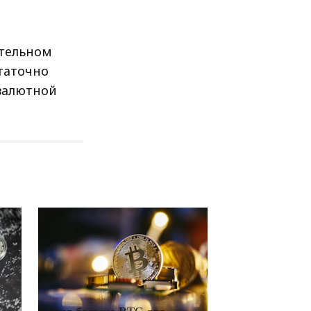
ительном
таточно
валютной
RRCNEWS_RU