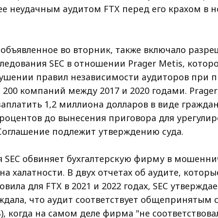
ее неудачным аудитом FTX перед его крахом в н
 объявленное во вторник, также включало разр
ледования SEC в отношении Prager Metis, котор
ушении правил независимости аудиторов при 
 200 компаний между 2017 и 2020 годами. Prager
заплатить 1,2 миллиона долларов в виде гражда
роцентов до вынесения приговора для урегулир
Соглашение подлежит утверждению суда.
 SEC обвиняет бухгалтерскую фирму в мошенни
а халатности. В двух отчетах об аудите, которы
овила для FTX в 2021 и 2022 годах, SEC утвержда
ждала, что аудит соответствует общепринятым 
), когда на самом деле фирма "не соответствова