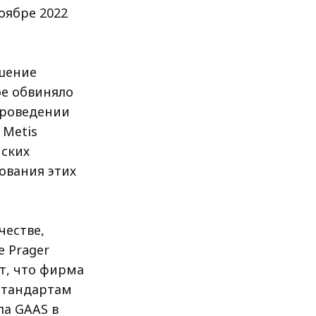
оябре 2022
ешение
ое обвиняло
проведении
 Metis
нских
ования этих
честве,
е Prager
ет, что фирма
стандартам
ла GAAS в