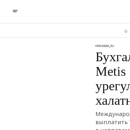
⌂
RRCNEWS_RU
Бухга
Metis
урегу
халат
Международ
выплатить 