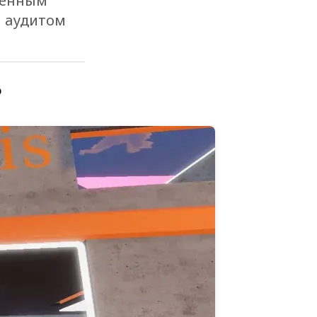
ценным
м аудитом