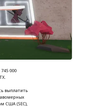
745 000
TX.
сь выплатить
равомерных
м США (SEC),