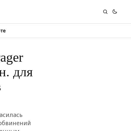
юте
ager
н. для
в
асилась
 обвинений