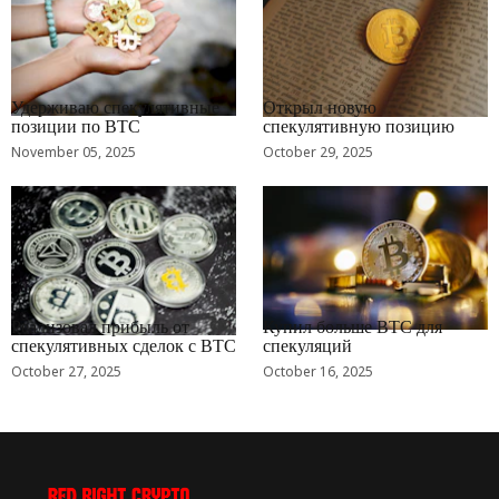
RRCNEWS_RU
RRCNEWS_RU
Удерживаю спекулятивные
Открыл новую
позиции по BTC
спекулятивную позицию
November 05, 2025
October 29, 2025
RRCNEWS_RU
RRCNEWS_RU
Реализовал прибыль от
Купил больше BTC для
спекулятивных сделок с BTC
спекуляций
October 27, 2025
October 16, 2025