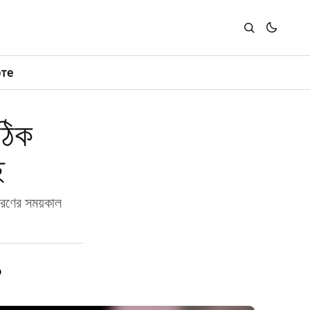
юте
ঠিক
ে
ারণের সময়কাল