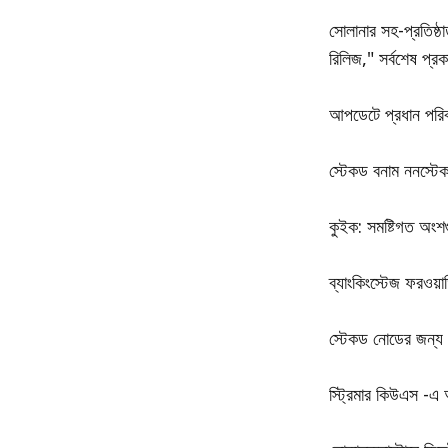
সোলানার সহ-প্রতিষ্ঠ
রিলিজ," সর্বশেষ প্র
আপডেটে প্রধান পরিবর
স্টেকড বনাম ননস্টে
কুইক: সমষ্টিগত অংশগ
ব্যাংকিংস্টেজ ফরওয়ার্ড
স্টেকড নোডের জন্য প
স্ট্রিমার কিউএস -এ 