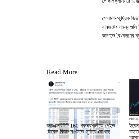
লোকালক্লাস্টারে ডিফল্ট
সোলানা-কেন্দ্রিক 
যানজটের সমস্যাগুলি 
আগাভে বৈধকরণের ক্লা
Read More
RRCNEWS_BN
RRCN
জাচএক্সবিটিটি 160 প্রভাবশালীকে পেইড
ইয়েন
টোকেন বিজ্ঞাপনগুলিতে লুকিয়ে রেখেছে
বাড়
আসতে