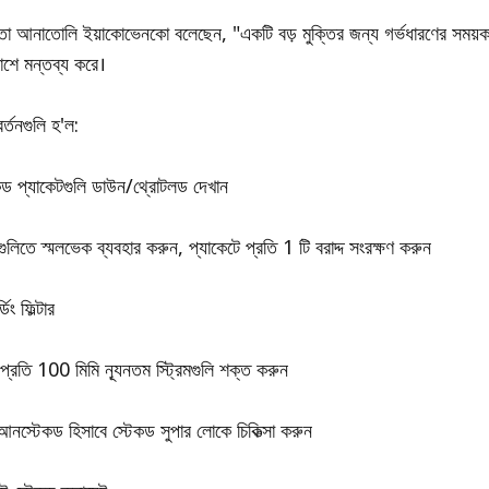
াতা আনাতোলি ইয়াকোভেনকো বলেছেন, "একটি বড় মুক্তির জন্য গর্ভধারণের সময়কাল
কাশে মন্তব্য করে।
্তনগুলি হ'ল:
কড প্যাকেটগুলি ডাউন/থ্রোটলড দেখান
ুলিতে স্মলভেক ব্যবহার করুন, প্যাকেটে প্রতি 1 টি বরাদ্দ সংরক্ষণ করুন
িং ফিল্টার
্রতি 100 মিমি ন্যূনতম স্ট্রিমগুলি শক্ত করুন
আনস্টেকড হিসাবে স্টেকড সুপার লোকে চিকিত্সা করুন