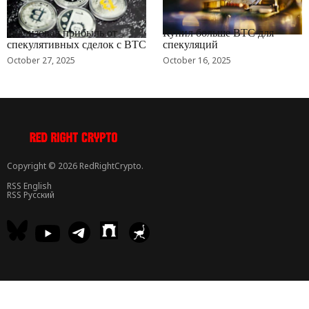
RRCNEWS_RU
RRCNEWS_RU
Реализовал прибыль от
Купил больше BTC для
спекулятивных сделок с BTC
спекуляций
October 27, 2025
October 16, 2025
Copyright © 2026 RedRightCrypto.
RSS English
RSS Русский