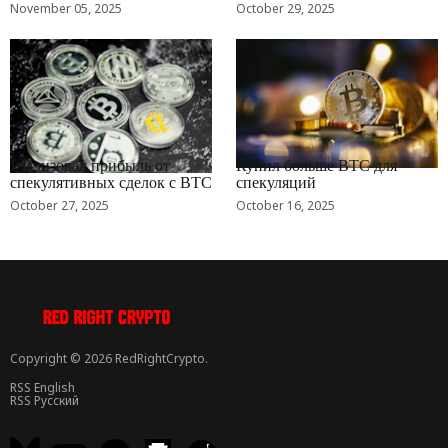
November 05, 2025
October 29, 2025
RRCNEWS_RU
RRCNEWS_RU
Реализовал прибыль от
Купил больше BTC для
спекулятивных сделок с BTC
спекуляций
October 27, 2025
October 16, 2025
Copyright © 2026 RedRightCrypto.
RSS English
RSS Русский