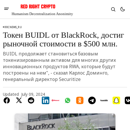
Humanism Decentralization Anonimity
RRCNEWS_RU
Токен BUIDL от BlackRock, достиг
рыночной стоимости в $500 млн.
BUIDL продолжает становиться базовым
токенизированным активом для многих других
инновационных продуктов RWA, которые будут
построены на нем", - сказал Карлос Доминго,
генеральный директор Securitize
Updated
July 09, 2024
V
Chia
$1.34
4.04%